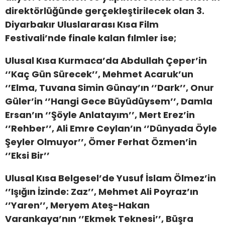
direktörlüğünde gerçekleştirilecek olan 3.
Diyarbakır Uluslararası Kısa Film
Festivali’nde finale kalan fılmler ise;
Ulusal Kısa Kurmaca
’da Abdullah Çeper’in
‘’Kaç Gün Sürecek’’, Mehmet Acaruk’un
‘’Elma, Tuvana Simin Günay’ın ‘’Dark’’, Onur
Güler’in ‘’Hangi Gece Büyüdüysem’’, Damla
Ersan’ın ‘’Şöyle Anlatayım’’, Mert Erez’in
‘’Rehber’’, Ali Emre Ceylan’ın ‘’Dünyada Öyle
Şeyler Olmuyor’’, Ömer Ferhat Özmen’in
‘’Eksi Bir’’
Ulusal Kısa Belgesel
’de Yusuf İslam Ölmez’in
‘’Işığın İzinde: Zaz’’, Mehmet Ali Poyraz’ın
‘’Yaren’’, Meryem Ateş-Hakan
Varankaya’nın ‘’Ekmek Teknesi’’, Büşra