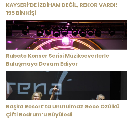
KAYSERİ’DE İZDİHAM DEĞİL, REKOR VARDI!
195 BİN KİŞİ
Rubato Konser Serisi Müzikseverlerle
Buluşmaya Devam Ediyor
Başka Resort’ta Unutulmaz Gece Özülkü
Çifti Bodrum’u Büyüledi