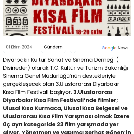
01 Ekim 2024
Gündem
G
o
o
g
l
e
News
Diyarbakır Kültür Sanat ve Sinema Derneği (
Disineder) olarak T.C. Kültür ve Turizm Bakanlığı
Sinema Genel Müdürlüğü’nün destekleriyle
gerçekleşecek olan 3.Uluslararası Diyarbakır
Kısa Film Festivali başlıyor.
3.Uluslararası
Diyarbakır Kısa Film Festivali’nde filmler;
Ulusal Kısa Kurmaca, Ulusal Kısa Belgesel ve
Uluslararası Kısa Film Yarışması olmak üzere
üç ayrı kategoride 23 film yarışmada yer
alıyor. Yönetmen ve yapımcı Serhat Gönen’in