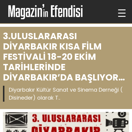
3.ULUSLARARASI
DİYARBAKIR KISA FİLM
FESTİVALİ 18-20 EKİM
TARİHLERİNDE
DİYARBAKIR’DA BAŞLIYOR…
Diyarbakır Kültür Sanat ve Sinema Derneği (
Disineder) olarak T..