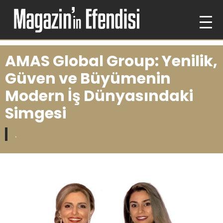
AMAS Global Group: Yenilik,
Güven ve Büyümenin
Modern İş Dünyasındaki
Simgesi
.