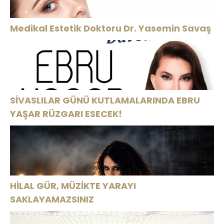
Medikal Estetik Doktoru Dr. Yasemin Savaş
SİVASLILAR GÜNÜ KUTLAMALARINDA EBRU
YAŞAR RÜZGARI ESECEK!
HİLAL GÜR, MÜZİKTE YARAYI
SAKLAYAMAZSINIZ