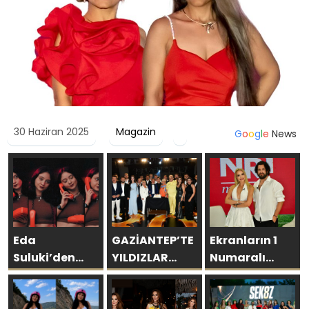
30 Haziran 2025
Magazin
G
o
o
g
l
e
News
Eda
GAZİANTEP’TE
Ekranların 1
Suluki’den
YILDIZLAR
Numaralı
Yeni Tekli:
GEÇİDİ:
programı NR1
“Cevapsız
ŞAMDANCI VE
Magazin