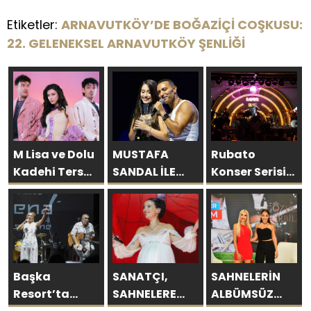
Etiketler:
ARNAVUTKÖY’DE BOĞAZİÇİ COŞKUSU:
22. GELENEKSEL ARNAVUTKÖY ŞENLİĞİ
M Lisa ve Dolu
MUSTAFA
Rubato
Kadehi Ters
SANDAL İLE
Konser Serisi
Tut’tan Yeni İş
AYNI SAHNEDE
Müzikseverlerle
Birliği: “Vişne”
PARLADI:
Buluşmaya
AFRA’YA
Devam Ediyor
HARBİYE’DE
BÜYÜK ALKIŞ
Başka
SANATÇI,
SAHNELERİN
Resort’ta
SAHNELERE
ALBÜMSÜZ