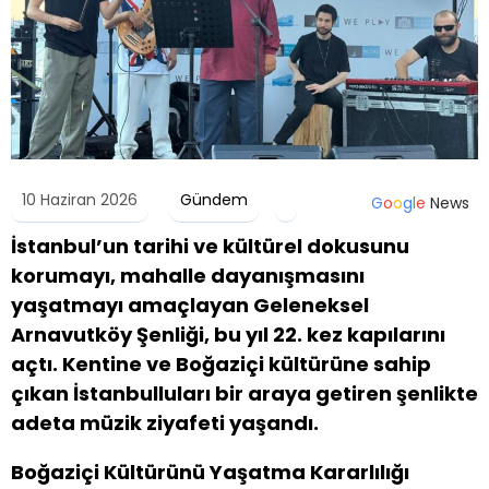
10 Haziran 2026
Gündem
G
o
o
g
l
e
News
İstanbul’un tarihi ve kültürel dokusunu
korumayı, mahalle dayanışmasını
yaşatmayı amaçlayan Geleneksel
Arnavutköy Şenliği, bu yıl 22. kez kapılarını
açtı. Kentine ve Boğaziçi kültürüne sahip
çıkan İstanbulluları bir araya getiren şenlikte
adeta müzik ziyafeti yaşandı.
Boğaziçi Kültürünü Yaşatma Kararlılığı