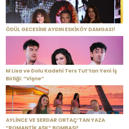
ÖDÜL GECESİNE AYDIN ESKİKÖY DAMGASI!
M Lisa ve Dolu Kadehi Ters Tut’tan Yeni İş
Birliği: “Vişne”
AYLİNCE VE SERDAR ORTAÇ’TAN YAZA
“ROMANTİK AŞK” BOMBASI!