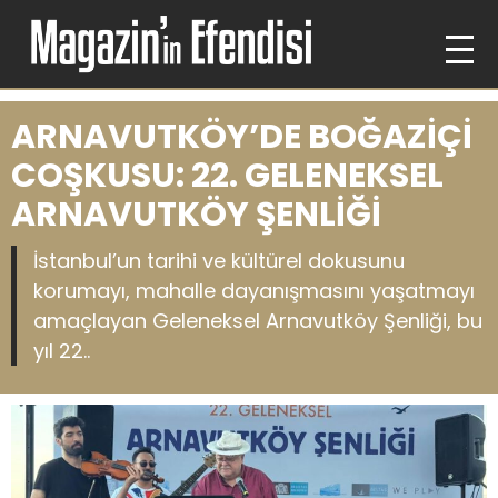
ARNAVUTKÖY’DE BOĞAZİÇİ
COŞKUSU: 22. GELENEKSEL
ARNAVUTKÖY ŞENLİĞİ
İstanbul’un tarihi ve kültürel dokusunu
korumayı, mahalle dayanışmasını yaşatmayı
amaçlayan Geleneksel Arnavutköy Şenliği, bu
yıl 22..