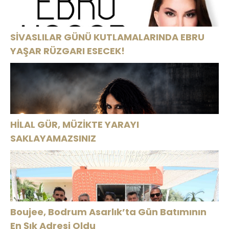
SİVASLILAR GÜNÜ KUTLAMALARINDA EBRU
YAŞAR RÜZGARI ESECEK!
HİLAL GÜR, MÜZİKTE YARAYI
SAKLAYAMAZSINIZ
Boujee, Bodrum Asarlık’ta Gün Batımının
En Şık Adresi Oldu