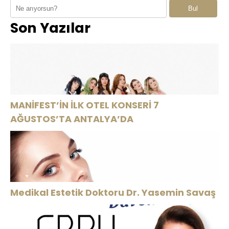
Bul
Kıtalar Arası
şıklığıyla göz
geçirilen yeni
Son Yazılar
İşlere
kamaştırdı
moda ve
Koşuyor!
yetenek
programı
SEK8Z,yakında
izliyici ile
buluşuyor.
MANİFEST’İN İLK OTEL KONSERİ 7
AĞUSTOS’TA ANTALYA’DA
Medikal Estetik Doktoru Dr. Yasemin Savaş