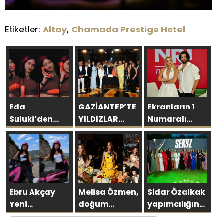
Etiketler:
Altay
,
Chamada Prestige Hotel
Eda
GAZİANTEP’TE
Ekranların 1
Suluki’den
YILDIZLAR
Numaralı
Yeni Tekli:
GEÇİDİ:
programı NR1
“Cevapsız
ŞAMDANCI VE
Magazin
Sorular”
BY MUSTAFA
AÇILIŞI İLE
GREEN
PARK’TA
Ebru Akçay
Melisa Özmen,
Sidar Özalkak
GÖRKEMLİ
Yeni
doğum
yapımcılığında
GALA
Motoruyla
gününde
hayata