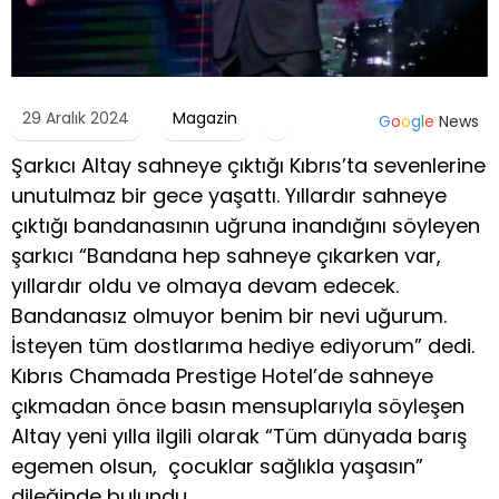
29 Aralık 2024
Magazin
G
o
o
g
l
e
News
Şarkıcı Altay sahneye çıktığı Kıbrıs’ta sevenlerine
unutulmaz bir gece yaşattı. Yıllardır sahneye
çıktığı bandanasının uğruna inandığını söyleyen
şarkıcı “Bandana hep sahneye çıkarken var,
yıllardır oldu ve olmaya devam edecek.
Bandanasız olmuyor benim bir nevi uğurum.
İsteyen tüm dostlarıma hediye ediyorum” dedi.
Kıbrıs Chamada Prestige Hotel’de sahneye
çıkmadan önce basın mensuplarıyla söyleşen
Altay yeni yılla ilgili olarak “Tüm dünyada barış
egemen olsun, çocuklar sağlıkla yaşasın”
dileğinde bulundu.