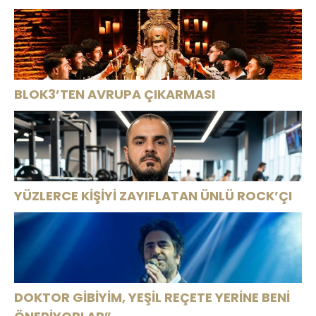
Tatil Yaşadı
YOLDA!
BLOK3’TEN AVRUPA ÇIKARMASI
YÜZLERCE KİŞİYİ ZAYIFLATAN ÜNLÜ ROCK’ÇI
DOKTOR GİBİYİM, YEŞİL REÇETE YERİNE BENİ