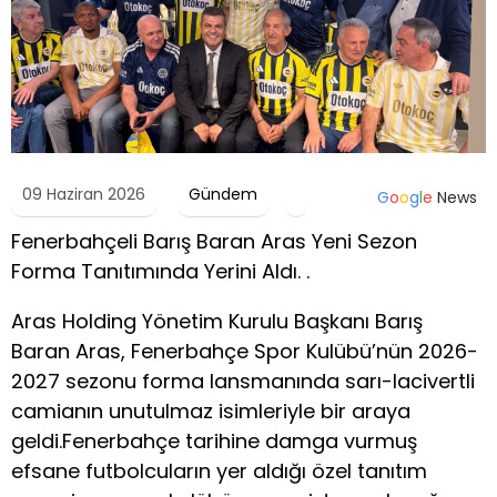
09 Haziran 2026
Gündem
G
o
o
g
l
e
News
Fenerbahçeli Barış Baran Aras Yeni Sezon
Forma Tanıtımında Yerini Aldı. .
Aras Holding Yönetim Kurulu Başkanı Barış
Baran Aras, Fenerbahçe Spor Kulübü’nün 2026-
2027 sezonu forma lansmanında sarı-lacivertli
camianın unutulmaz isimleriyle bir araya
geldi.Fenerbahçe tarihine damga vurmuş
efsane futbolcuların yer aldığı özel tanıtım