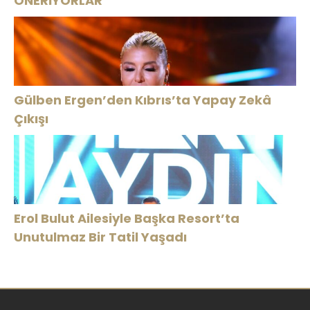
ÖNERİYORLAR”
Gülben Ergen’den Kıbrıs’ta Yapay Zekâ
Çıkışı
Erol Bulut Ailesiyle Başka Resort’ta
Unutulmaz Bir Tatil Yaşadı