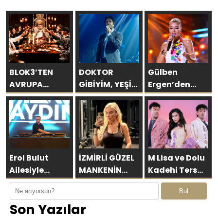
BLOK3’TEN
DOKTOR
Gülben
AVRUPA
GİBİYİM, YEŞİL
Ergen’den
ÇIKARMASI
REÇETE YERİNE
Kıbrıs’ta
BENİ
Yapay Zekâ
ÖNERİYORLAR”
Çıkışı
Erol Bulut
İZMİRLİ GÜZEL
M Lisa ve Dolu
Ailesiyle
MANKENİN
Kadehi Ters
Başka
KULİSLERİ
Tut’tan Yeni İş
Bul
Resort’ta
HAREKETLENDİ:
Birliği: “Vişne”
Son Yazılar
Unutulmaz Bir
YENİ PROJELER