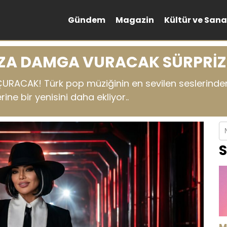
Gündem
Magazin
Kültür ve Sana
AZA DAMGA VURACAK SÜRPRİZ
URACAK! Türk pop müziğinin en sevilen seslerinden 
ine bir yenisini daha ekliyor..
S
M