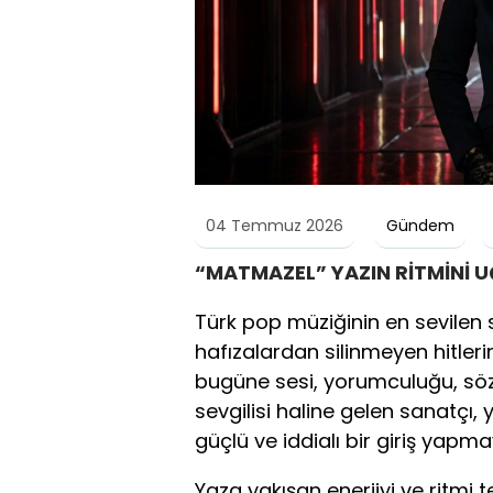
04 Temmuz 2026
Gündem
“MATMAZEL” YAZIN RİTMİNİ 
Türk pop müziğinin en sevilen s
hafızalardan silinmeyen hitlerine
bugüne sesi, yorumculuğu, söz 
sevgilisi haline gelen sanatçı,
güçlü ve iddialı bir giriş yapma
Yaza yakışan enerjiyi ve ritmi t