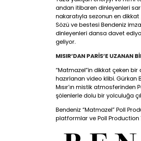
andan itibaren dinleyenleri sa
nakaratıyla sezonun en dikkat
Sözü ve bestesi Bendeniz imzası
dinleyenleri dansa davet edi
geliyor.
MISIR’DAN PARİS’E UZANAN Bİ
“Matmazel”in dikkat çeken bir d
hazırlanan video klibi. Gürkan B
Mısır’ın mistik atmosferinden P
şölenlerle dolu bir yolculuğa çı
Bendeniz “Matmazel” Poll Produc
platformlar ve Poll Productio