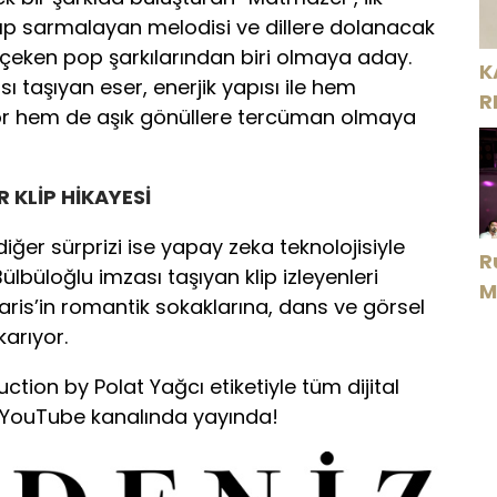
rıp sarmalayan melodisi ve dillere dolanacak
 çeken pop şarkılarından biri olmaya aday.
K
 taşıyan eser, enerjik yapısı ile hem
R
yor hem de aşık gönüllere tercüman olmaya
R KLİP HİKAYESİ
iğer sürprizi ise yapay zeka teknolojisiyle
R
ülbüloğlu imzası taşıyan klip izleyenleri
M
aris’in romantik sokaklarına, dans ve görsel
D
karıyor.
tion by Polat Yağcı etiketiyle tüm dijital
n YouTube kanalında yayında!