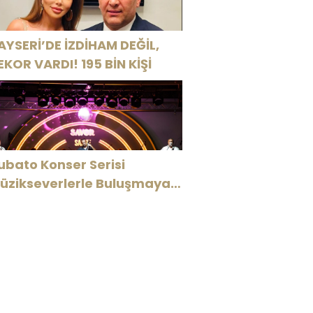
AYSERİ’DE İZDİHAM DEĞİL,
EKOR VARDI! 195 BİN KİŞİ
ubato Konser Serisi
üzikseverlerle Buluşmaya
evam Ediyor