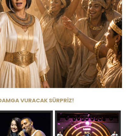
 DAMGA VURACAK SÜRPRİZ!