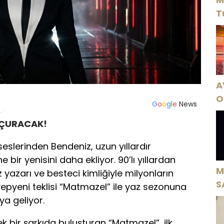
T
A
O
G
o
o
g
l
e
News
A
UÇURACAK!
eslerinden Bendeniz, uzun yıllardır
 bir yenisini daha ekliyor. 90’lı yıllardan
M
yazarı ve besteci kimliğiyle milyonların
S
 yepyeni teklisi “Matmazel” ile yaz sezonuna
H
ya geliyor.
ek bir şarkıda buluşturan “Matmazel”, ilk