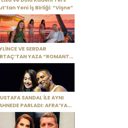
ut’tan Yeni İş Birliği: “Vişne”
YLİNCE VE SERDAR
RTAÇ’TAN YAZA “ROMANTİK
ŞK” BOMBASI!
USTAFA SANDAL İLE AYNI
AHNEDE PARLADI: AFRA’YA
ARBİYE’DE BÜYÜK ALKIŞ