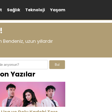
t
Sağlık
Teknoloji
Yaşam
!
Bendeniz, uzun yıllardır
Bul
on Yazılar
 Lisa ve Dolu Kadehi Ters