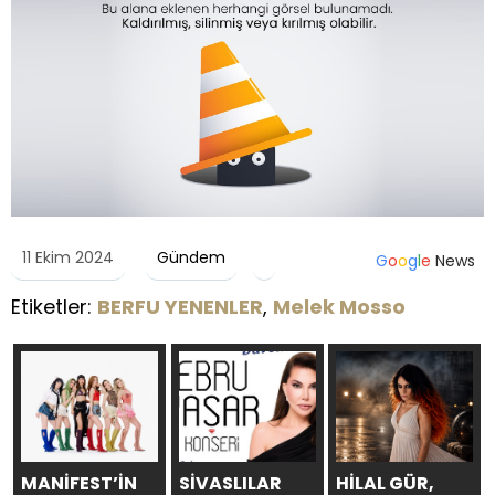
11 Ekim 2024
Gündem
G
o
o
g
l
e
News
Etiketler:
BERFU YENENLER
,
Melek Mosso
MANİFEST’İN
SİVASLILAR
HİLAL GÜR,