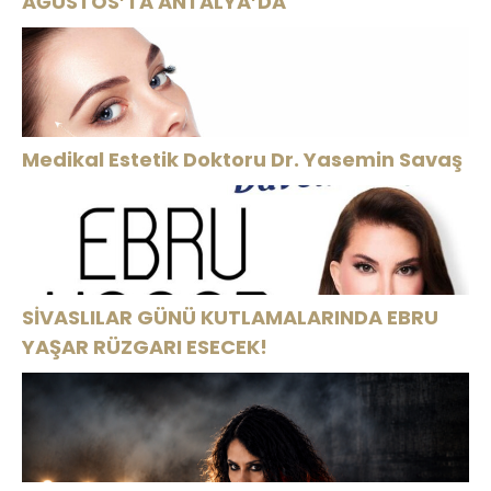
AĞUSTOS’TA ANTALYA’DA
Medikal Estetik Doktoru Dr. Yasemin Savaş
SİVASLILAR GÜNÜ KUTLAMALARINDA EBRU
YAŞAR RÜZGARI ESECEK!