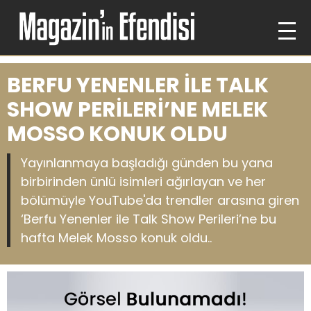
BERFU YENENLER İLE TALK
SHOW PERİLERİ’NE MELEK
MOSSO KONUK OLDU
Yayınlanmaya başladığı günden bu yana
birbirinden ünlü isimleri ağırlayan ve her
bölümüyle YouTube'da trendler arasına giren
‘Berfu Yenenler ile Talk Show Perileri’ne bu
hafta Melek Mosso konuk oldu..