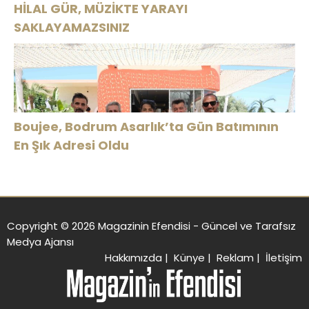
HİLAL GÜR, MÜZİKTE YARAYI
SAKLAYAMAZSINIZ
Boujee, Bodrum Asarlık’ta Gün Batımının
En Şık Adresi Oldu
Copyright © 2026 Magazinin Efendisi - Güncel ve Tarafsız
Medya Ajansı
Hakkımızda
|
Künye
|
Reklam
|
İletişim