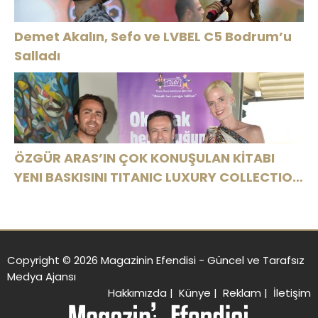
Demet Akalın, Sefo ve LVBEL C5 Bodrum’u
Salladı
ÖZGÜR ARAS’IN ÇOK KONUŞULAN KİTABI
YENI BASKISINI TITANIC LUXURY COLLECTION
BODRUM’DA KUTLADI
Copyright © 2026 Magazinin Efendisi - Güncel ve Tarafsız
Medya Ajansı
Hakkımızda
|
Künye
|
Reklam
|
İletişim