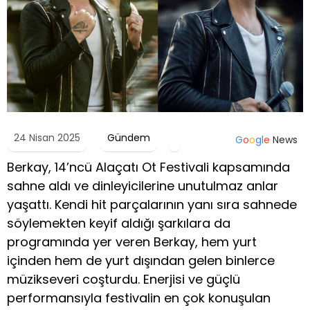
24 Nisan 2025
Gündem
G
o
o
g
l
e
News
Berkay, 14’ncü Alaçatı Ot Festivali kapsamında
sahne aldı ve dinleyicilerine unutulmaz anlar
yaşattı. Kendi hit parçalarının yanı sıra sahnede
söylemekten keyif aldığı şarkılara da
programında yer veren Berkay, hem yurt
içinden hem de yurt dışından gelen binlerce
müzikseveri coşturdu. Enerjisi ve güçlü
performansıyla festivalin en çok konuşulan