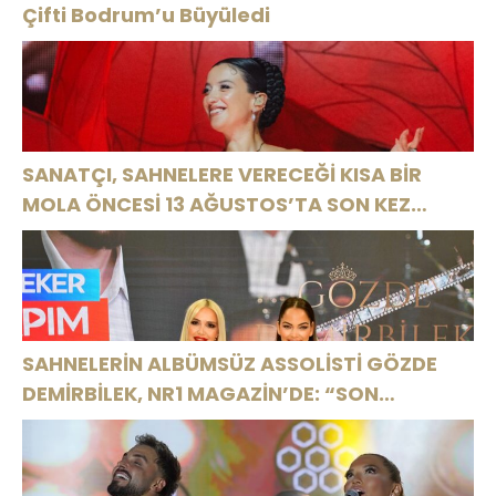
Çifti Bodrum’u Büyüledi
SANATÇI, SAHNELERE VERECEĞİ KISA BİR
MOLA ÖNCESİ 13 AĞUSTOS’TA SON KEZ
HARBİYE’DE OLACAK!
SAHNELERİN ALBÜMSÜZ ASSOLİSTİ GÖZDE
DEMİRBİLEK, NR1 MAGAZİN’DE: “SON
ASSOLİST OLARAK VAR OLACAĞIM!”