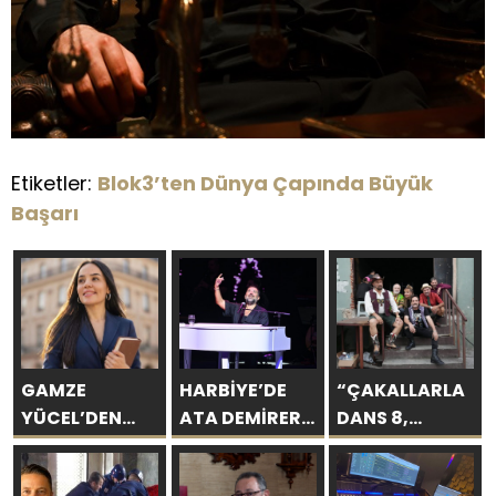
Etiketler:
Blok3’ten Dünya Çapında Büyük
Başarı
GAMZE
HARBİYE’DE
“ÇAKALLARLA
YÜCEL’DEN
ATA DEMİRER
DANS 8,
SEVGİYE
GAZİNOSU VE
SERİNİN EN
BİLİMSEL BAKIŞ
BİNLERCE
KOMİK