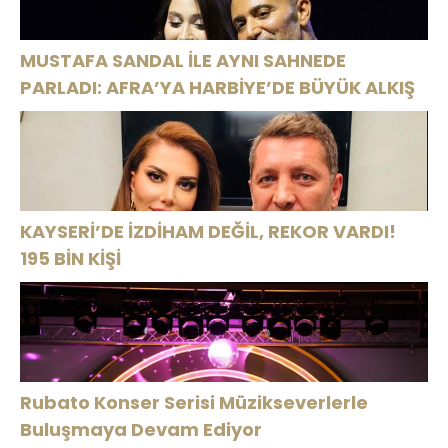
MUSTAFA SANDAL İLE AYNI SAHNEDE
PARLADI: AFRA’YA HARBİYE’DE BÜYÜK ALKIŞ
KAYSERİ’DE İZDİHAM DEĞİL, REKOR VARDI!
195 BİN KİŞİ
Rubato Konser Serisi Müzikseverlerle
Buluşmaya Devam Ediyor