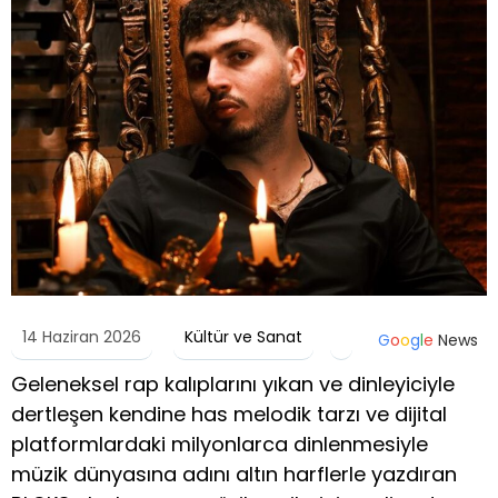
14 Haziran 2026
Kültür ve Sanat
G
o
o
g
l
e
News
Geleneksel rap kalıplarını yıkan ve dinleyiciyle
dertleşen kendine has melodik tarzı ve dijital
platformlardaki milyonlarca dinlenmesiyle
müzik dünyasına adını altın harflerle yazdıran