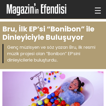
Bru, İlk EP’si “Bonibon” ile
Dinleyiciyle Buluşuyor
Genç müzisyen ve söz yazarı Bru, ilk resmi
müzik projesi olan “Bonibon” EP’sini
dinleyicilerle buluşturdu..