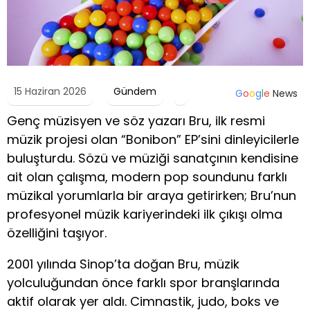
15 Haziran 2026
Gündem
G
o
o
g
l
e
News
Genç müzisyen ve söz yazarı Bru, ilk resmi
müzik projesi olan “Bonibon” EP’sini dinleyicilerle
buluşturdu. Sözü ve müziği sanatçının kendisine
ait olan çalışma, modern pop soundunu farklı
müzikal yorumlarla bir araya getirirken; Bru’nun
profesyonel müzik kariyerindeki ilk çıkışı olma
özelliğini taşıyor.
2001 yılında Sinop’ta doğan Bru, müzik
yolculuğundan önce farklı spor branşlarında
aktif olarak yer aldı. Cimnastik, judo, boks ve