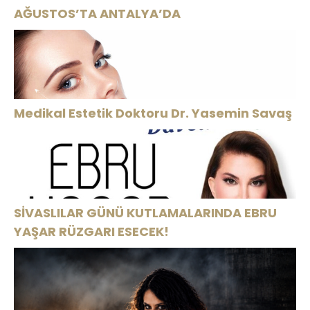
AĞUSTOS’TA ANTALYA’DA
Medikal Estetik Doktoru Dr. Yasemin Savaş
SİVASLILAR GÜNÜ KUTLAMALARINDA EBRU
YAŞAR RÜZGARI ESECEK!