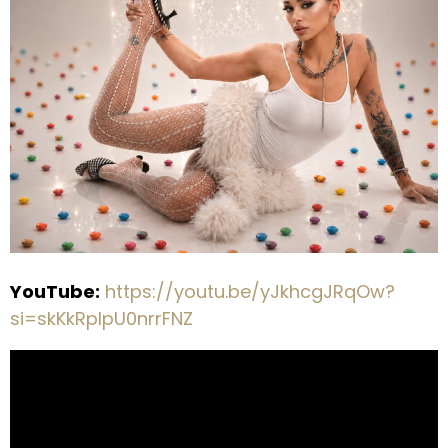
YouTube:
https://youtu.be/yJkhcgJRqOw?
si=skKkRpIpU0nrrFNZ