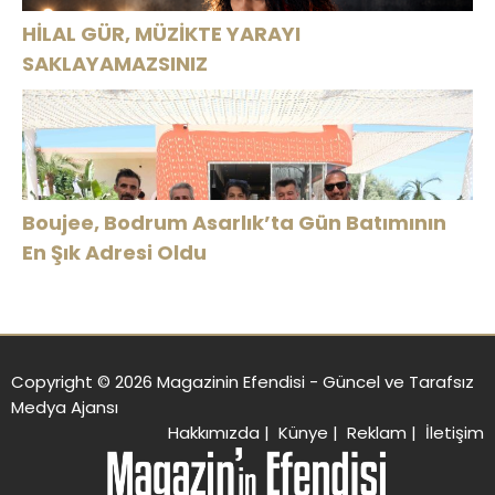
HİLAL GÜR, MÜZİKTE YARAYI
SAKLAYAMAZSINIZ
Boujee, Bodrum Asarlık’ta Gün Batımının
En Şık Adresi Oldu
Copyright © 2026 Magazinin Efendisi - Güncel ve Tarafsız
Medya Ajansı
Hakkımızda
|
Künye
|
Reklam
|
İletişim