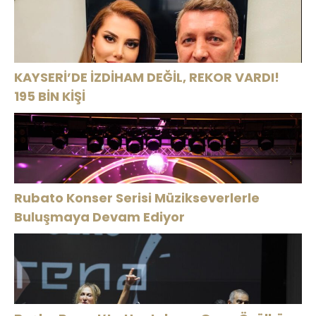
KAYSERİ’DE İZDİHAM DEĞİL, REKOR VARDI!
195 BİN KİŞİ
Rubato Konser Serisi Müzikseverlerle
Buluşmaya Devam Ediyor