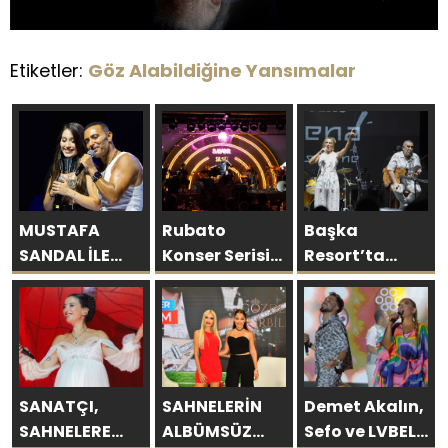
Etiketler:
Göz Alabildiğine Yansımalar
MUSTAFA
Rubato
Başka
SANDAL İLE
Konser Serisi
Resort’ta
AYNI SAHNEDE
Müzikseverlerle
Unutulmaz
PARLADI:
Buluşmaya
Gece Özülkü
AFRA’YA
Devam Ediyor
Çifti
HARBİYE’DE
Bodrum’u
BÜYÜK ALKIŞ
Büyüledi
SANATÇI,
SAHNELERİN
Demet Akalın,
SAHNELERE
ALBÜMSÜZ
Sefo ve LVBEL