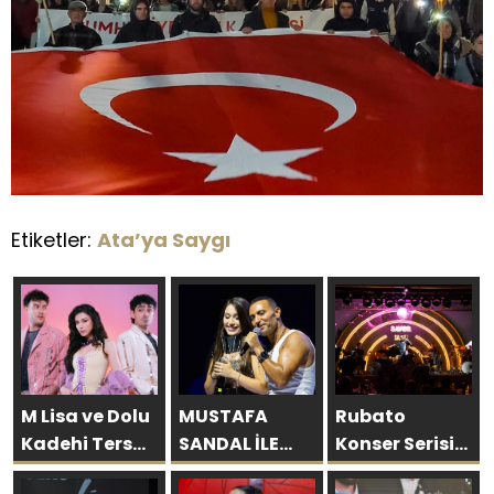
Etiketler:
Ata’ya Saygı
M Lisa ve Dolu
MUSTAFA
Rubato
Kadehi Ters
SANDAL İLE
Konser Serisi
Tut’tan Yeni İş
AYNI SAHNEDE
Müzikseverlerle