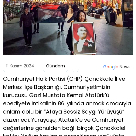
11 Kasım 2024
Gündem
G
o
o
g
l
e
News
Cumhuriyet Halk Partisi (CHP) Çanakkale İl ve
Merkez İlçe Başkanlığı, Cumhuriyetimizin
kurucusu Gazi Mustafa Kemal Atatürk’ü
ebediyete intikalinin 86. yılında anmak amacıyla
anlam dolu bir “Ataya Sessiz Saygı Yürüyüşü”
düzenledi. Yürüyüşe, Atatürk’e ve Cumhuriyet
değerlerine gönülden bağlı birçok Çanakkaleli