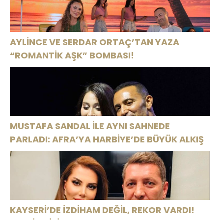
AYLİNCE VE SERDAR ORTAÇ’TAN YAZA
“ROMANTİK AŞK” BOMBASI!
MUSTAFA SANDAL İLE AYNI SAHNEDE
PARLADI: AFRA’YA HARBİYE’DE BÜYÜK ALKIŞ
KAYSERİ’DE İZDİHAM DEĞİL, REKOR VARDI!