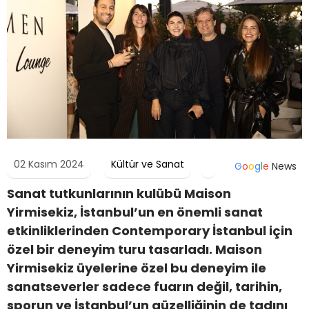
02 Kasım 2024
Kültür ve Sanat
G
o
o
g
l
e
News
Sanat tutkunlarının kulübü Maison
Yirmisekiz, İstanbul’un en önemli sanat
etkinliklerinden Contemporary İstanbul için
özel bir deneyim turu tasarladı. Maison
Yirmisekiz üyelerine özel bu deneyim ile
sanatseverler sadece fuarın değil, tarihin,
sporun ve İstanbul’un güzelliğinin de tadını