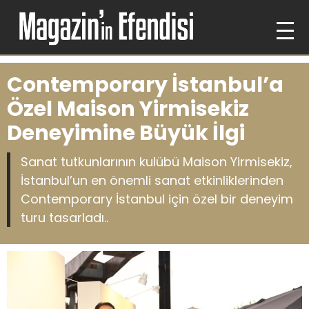
Contemporary İstanbul’a
Özel Maison Yirmisekiz
Deneyimine Büyük İlgi
Sanat tutkunlarının kulübü Maison Yirmisekiz,
İstanbul’un en önemli sanat etkinliklerinden
Contemporary İstanbul için özel bir deneyim
turu tasarladı..