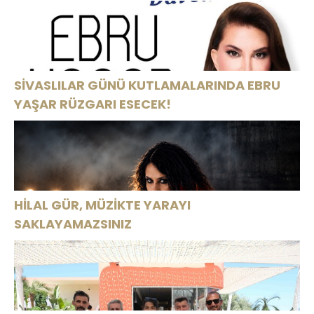
SİVASLILAR GÜNÜ KUTLAMALARINDA EBRU
YAŞAR RÜZGARI ESECEK!
HİLAL GÜR, MÜZİKTE YARAYI
SAKLAYAMAZSINIZ