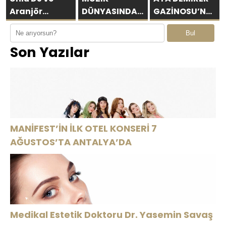
Aranjör
DÜNYASINDA
GAZİNOSU’NA
Mahmut
DEVRİM:
ALTINOLUK’TA
Bul
Görgen’den
TARİHİN İLK
BİNLERCE
Son Yazılar
Yeni
YAPAY ZEKÂ
SEYİRCİDEN
Uluslararası
ÖDÜL
AYAKTA ALKIŞ
Tekli: “Feel So
TÖRENİNE
High”
NUMBER1
İMZASI!
MANİFEST’İN İLK OTEL KONSERİ 7
AĞUSTOS’TA ANTALYA’DA
Medikal Estetik Doktoru Dr. Yasemin Savaş