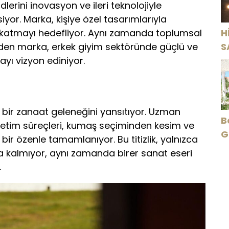
lerini inovasyon ve ileri teknolojiyle
or. Marka, kişiye özel tasarımlarıyla
r katmayı hedefliyor. Aynı zamanda toplumsal
H
eden marka, erkek giyim sektöründe güçlü ve
S
ayı vizyon ediniyor.
şı, bir zanaat geleneğini yansıtıyor. Uzman
B
üretim süreçleri, kumaş seçiminden kesim ve
G
ir özenle tamamlanıyor. Bu titizlik, yalnızca
O
a kalmıyor, aynı zamanda birer sanat eseri
.