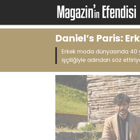
Daniel’s Paris: 
Erkek moda dünyasında 40 yılı
işçiliğiyle adından söz ettiriyo