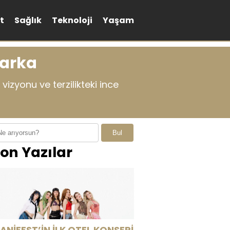
t
Sağlık
Teknoloji
Yaşam
Marka
vizyonu ve terzilikteki ince
Bul
on Yazılar
ANİFEST’İN İLK OTEL KONSERİ