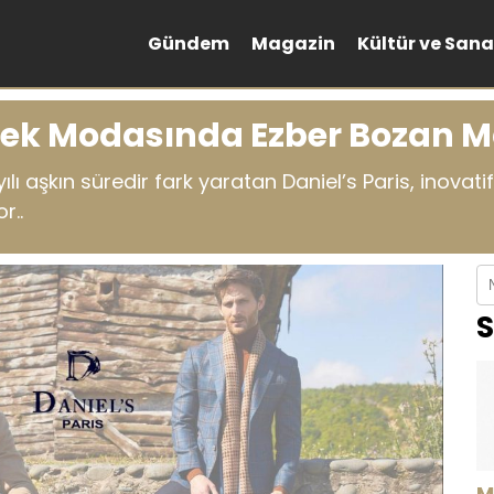
Gündem
Magazin
Kültür ve Sana
Erkek Modasında Ezber Bozan 
 aşkın süredir fark yaratan Daniel’s Paris, inovatif 
r..
S
M