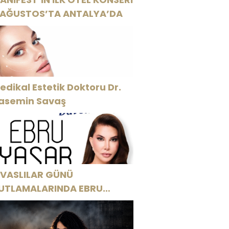
 AĞUSTOS’TA ANTALYA’DA
edikal Estetik Doktoru Dr.
asemin Savaş
İVASLILAR GÜNÜ
UTLAMALARINDA EBRU
AŞAR RÜZGARI ESECEK!