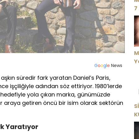
7
M
Y
G
o
o
g
l
e
News
şkın süredir fark yaratan Daniel’s Paris,
ince işçiliğiyle adından söz ettiriyor. 1980’lerde
me hedefiyle yola çıkan marka, günümüzde
i bir araya getiren öncü bir isim olarak sektörün
S
K
Y
k Yaratıyor