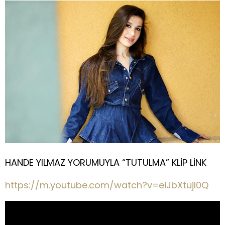
HANDE YILMAZ YORUMUYLA “TUTULMA” KLİP LİNK
https://m.youtube.com/watch?v=eiJbXtujI0Q