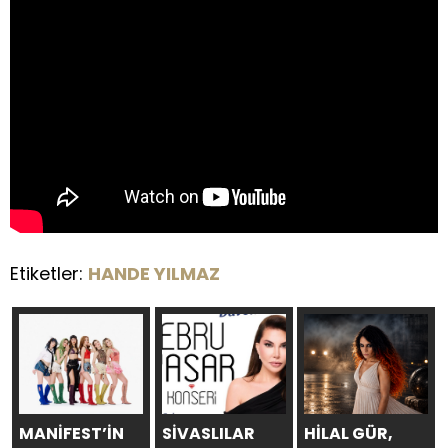
Etiketler:
HANDE YILMAZ
MANİFEST’İN
SİVASLILAR
HİLAL GÜR,