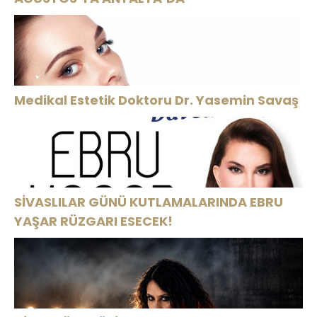
Medikal Estetik Doktoru Dr. Yasemin Savaş
SİVASLILAR GÜNÜ KUTLAMALARINDA EBRU
YAŞAR RÜZGARI ESECEK!