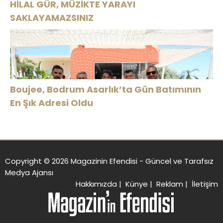
HİLAL GÜR, MÜZİKTE YARAYI
SAKLAYAMAZSINIZ
Boujee, Bodrum Asarlık’ta Gün Batımının
En Şık Adresi Oldu
Copyright © 2026 Magazinin Efendisi - Güncel ve Tarafsız
Medya Ajansı
Hakkımızda
|
Künye
|
Reklam
|
İletişim