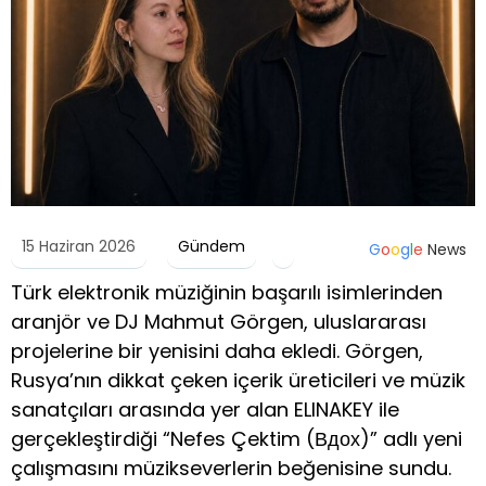
15 Haziran 2026
Gündem
G
o
o
g
l
e
News
Türk elektronik müziğinin başarılı isimlerinden
aranjör ve DJ Mahmut Görgen, uluslararası
projelerine bir yenisini daha ekledi. Görgen,
Rusya’nın dikkat çeken içerik üreticileri ve müzik
sanatçıları arasında yer alan ELINAKEY ile
gerçekleştirdiği “Nefes Çektim (Вдох)” adlı yeni
çalışmasını müzikseverlerin beğenisine sundu.