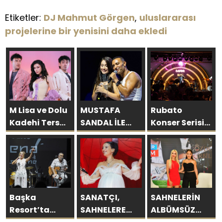
Etiketler:
DJ Mahmut Görgen
,
uluslararası
projelerine bir yenisini daha ekledi
M Lisa ve Dolu
MUSTAFA
Rubato
Kadehi Ters
SANDAL İLE
Konser Serisi
Tut’tan Yeni İş
AYNI SAHNEDE
Müzikseverlerle
Birliği: “Vişne”
PARLADI:
Buluşmaya
AFRA’YA
Devam Ediyor
HARBİYE’DE
BÜYÜK ALKIŞ
Başka
SANATÇI,
SAHNELERİN
Resort’ta
SAHNELERE
ALBÜMSÜZ