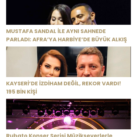
MUSTAFA SANDAL İLE AYNI SAHNEDE
PARLADI: AFRA’YA HARBİYE’DE BÜYÜK ALKIŞ
KAYSERİ’DE İZDİHAM DEĞİL, REKOR VARDI!
195 BİN KİŞİ
Rubato Konser Serisi Müzikseverlerle