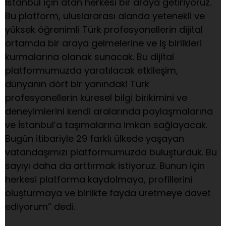
İstanbul için atan herkesi bir araya getiriyoruz.
Bu platform, uluslararası alanda yetenekli ve
yüksek öğrenimli Türk profesyonellerin dijital
ortamda bir araya gelmelerine ve iş birlikleri
kurmalarına olanak sunacak. Bu dijital
platformumuzda yaratılacak etkileşim,
dünyanın dört bir yanındaki Türk
profesyonellerin küresel bilgi birikimini ve
deneyimlerini kendi aralarında paylaşmalarına
ve İstanbul’a taşımalarına imkan sağlayacak.
Bugün itibariyle 29 farklı ülkede yaşayan
vatandaşımızı platformumuzda buluşturduk. Bu
sayıyı daha da arttırmak istiyoruz. Bunun için
herkesi platforma kaydolmaya, profillerini
oluşturmaya ve birlikte fayda üretmeye davet
ediyorum” dedi.