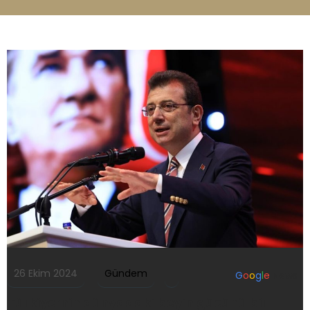
26 Ekim 2024
Gündem
G
o
o
g
l
e
News
Türkiye’nin dünyadaki beyin gücünü bir