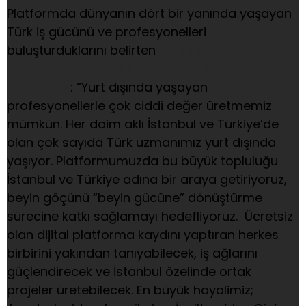
Platformda dünyanın dört bir yanında yaşayan
Türk iş gücünü ve profesyonelleri
buluşturduklarını belirten
Bi’ Dünya Kıvılcım
Derneği Yönetim Kurulu Başkanı Gözde Kara
Günaydın
: “Yurt dışında yaşayan
profesyonellerle çok ciddi değer üretmemiz
mümkün. Her daim aklı İstanbul ve Türkiye’de
olan çok sayıda Türk uzmanımız yurt dışında
yaşıyor. Platformumuzda bu büyük topluluğu
İstanbul ve Türkiye adına bir araya getiriyoruz,
beyin göçünü “beyin gücüne” dönüştürme
sürecine katkı sağlamayı hedefliyoruz. Ücretsiz
olan dijital platforma kaydını yaptıran herkes
birbirini yakından tanıyabilecek, iş ağlarını
güçlendirecek ve İstanbul özelinde ortak
projeler üretebilecek. En büyük hayalimiz;