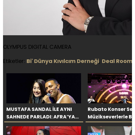
OLYMPUS DIGITAL CAMERA
Etiketler:
Bi' Dünya Kıvılcım Derneği
,
Deal Room
MUSTAFA SANDAL İLE AYNI
Rubato Konser Ser
SAHNEDE PARLADI: AFRA’YA
Müzikseverlerle 
HARBİYE’DE BÜYÜK ALKIŞ
Devam Ediyor