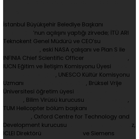
60’ın üzerinde konuşmacı katılımcılarla
buluştu
İstanbul Büyükşehir Belediye Başkanı
Ekrem
İmamoğlu
’nun açılışını yaptığı zirvede; İTÜ ARI
Teknokent Genel Müdürü ve CEO’su
Prof. Dr.
Atilla Dikbaş
, eski NASA çalışanı ve Plan S ile
INFINIA Chief Scientific Officer
Dr. Umut Yıldız
,
IUCN Eğitim ve İletişim Komisyonu Üyesi
Enise
Burcu Derinboğaz
, UNESCO Kültür Komisyonu
Uzmanı
Dr. Gökçe Dervişoğlu
, Brüksel Vrije
Üniversitesi öğretim üyesi
Dr. Demir Murat
Seyrek
, Bilim Virüsü kurucusu
Şule Yücebıyık
,
TUM Helicopter bölüm başkanı
Prof. Dr. İlkay
Yavrucuk
, Oxford Centre for Technology and
Development kurucusu
Dr. Emre Eren Korkma
z,
ICLEI Direktörü
Yunus Arıkan
ve Siemens