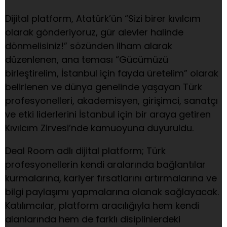
Dijital platform, Atatürk’ün “Sizi birer kıvılcım
olarak gönderiyoruz, gür alevler halinde
dönmelisiniz!” sözünden ilham alarak
düzenlenen, ana teması “Gücümüzü
birleştirelim, İstanbul için fayda üretelim” olarak
belirlenen ve dünya genelinde yaşayan Türk
profesyonelleri, akademisyen, girişimci, sanatçı
ve etki liderlerini İstanbul için bir araya getiren
Kıvılcım Zirvesi’nde kamuoyuna duyuruldu.
Deal Room adlı dijital platform; Türk
profesyonellerin kendi aralarında bağlantılar
kurmalarına, kariyer fırsatlarını artırmalarına ve
bilgi paylaşımı yapmalarına olanak sağlayacak.
Katılımcılar, platform aracılığıyla hem kendi
alanlarında hem de farklı disiplinlerdeki