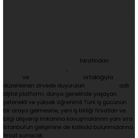
araya getirme hedefiyle oluşturulan ve farklı
ülkelerde yaşayan yüksek öğrenimli Türk iş
gücünü buluşturan dijital platform, İstanbul
Büyükşehir Belediye Başkanı Ekrem
İmamoğlu’nun açılış konuşmasını yaptığı
Kıvılcım Zirvesi ile kamuoyuna duyuruldu.
Bi’ Dünya Kıvılcım Derneği
tarafından
İstanbul
Büyükşehir Belediyesi
,
İstanbul Planlama
Ajansı
ve
İTÜ Arı Teknokent
ortaklığıyla
düzenlenen zirvede duyurulan
Deal Room
adlı
dijital platform; dünya genelinde yaşayan
yetenekli ve yüksek öğrenimli Türk iş gücünün
bir araya gelmesine, yeni iş birliği fırsatları ve
bilgi alışverişi imkanına kavuşmalarının yanı sıra
İstanbul’un gelişimine de katkıda bulunmalarına
fırsat sunacak.