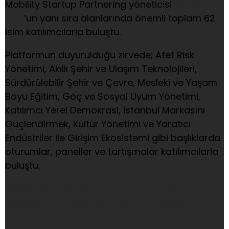
Mobility Startup Partnering yöneticisi
Dr. Şilan
Hun
’un yanı sıra alanlarında önemli toplam 62
isim katılımcılarla buluştu.
Platformun duyurulduğu zirvede; Afet Risk
Yönetimi, Akıllı Şehir ve Ulaşım Teknolojileri,
Sürdürülebilir Şehir ve Çevre, Mesleki ve Yaşam
Boyu Eğitim, Göç ve Sosyal Uyum Yönetimi,
Katılımcı Yerel Demokrasi, İstanbul Markasını
Güçlendirmek, Kültür Yönetimi ve Yaratıcı
Endüstriler ile Girişim Ekosistemi gibi başlıklarda
oturumlar, paneller ve tartışmalar katılımcılarla
buluştu.
Gözde Kara Günaydın: “Yurt dışında
yaşayan profesyonellerle ciddi değer
üretmemiz mümkün”