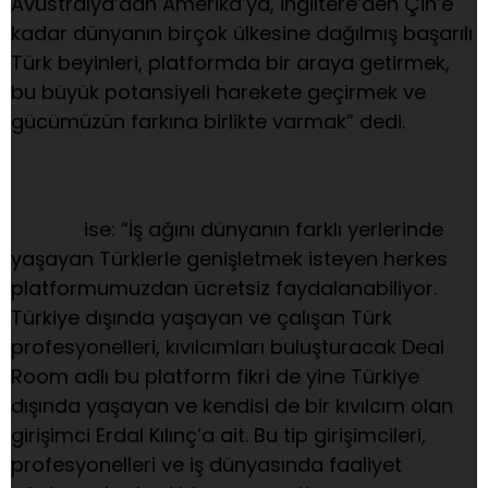
Avustralya’dan Amerika’ya, İngiltere’den Çin’e
kadar dünyanın birçok ülkesine dağılmış başarılı
Türk beyinleri, platformda bir araya getirmek,
bu büyük potansiyeli harekete geçirmek ve
gücümüzün farkına birlikte varmak” dedi.
Bi’ Dünya Kıvılcım Derneği Yönetim Kurulu
Üyesi ve Marka Mühendisi Ömürden
Sezgin
ise: “İş ağını dünyanın farklı yerlerinde
yaşayan Türklerle genişletmek isteyen herkes
platformumuzdan ücretsiz faydalanabiliyor.
Türkiye dışında yaşayan ve çalışan Türk
profesyonelleri, kıvılcımları buluşturacak Deal
Room adlı bu platform fikri de yine Türkiye
dışında yaşayan ve kendisi de bir kıvılcım olan
girişimci Erdal Kılınç’a ait. Bu tip girişimcileri,
profesyonelleri ve iş dünyasında faaliyet