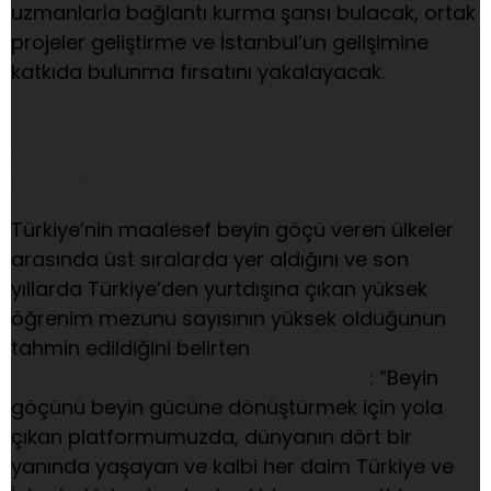
uzmanlarla bağlantı kurma şansı bulacak, ortak
projeler geliştirme ve İstanbul’un gelişimine
katkıda bulunma fırsatını yakalayacak.
Ekrem İmamoğlu: “Dijital platform, dünyanın
dört bir yanındaki Türk profesyonellere
güçlü iş birliği imkanı sunacak”
Türkiye’nin maalesef beyin göçü veren ülkeler
arasında üst sıralarda yer aldığını ve son
yıllarda Türkiye’den yurtdışına çıkan yüksek
öğrenim mezunu sayısının yüksek olduğunun
tahmin edildiğini belirten
İstanbul Büyükşehir
Belediye Başkanı Ekrem İmamoğlu
: “Beyin
göçünü beyin gücüne dönüştürmek için yola
çıkan platformumuzda, dünyanın dört bir
yanında yaşayan ve kalbi her daim Türkiye ve