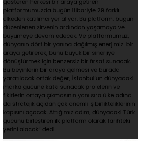
gösteren herkesi bir araya getiren
platformumuzda bugün itibariyle 29 farklı
ülkeden katılımcı yer alıyor. Bu platform, bugün
düzenlenen zirvenin ardından yaşamaya ve
büyümeye devam edecek. Ve platformumuz,
dünyanın dört bir yanına dağılmış enerjimizi bir
araya getirerek, bunu büyük bir sinerjiye
dönüştürmek için benzersiz bir fırsat sunacak.
Bu beyinlerin bir araya gelmesi ve burada
yaratılacak ortak değer, İstanbul’un dünyadaki
marka gücüne katkı sunacak projelerin ve
fikirlerin ortaya çıkmasının yanı sıra ülke adına
da stratejik açıdan çok önemli iş birlikteliklerinin
kapısını açacak. Attığımız adım, dünyadaki Türk
gücünü birleştiren ilk platform olarak tarihteki
yerini alacak” dedi.