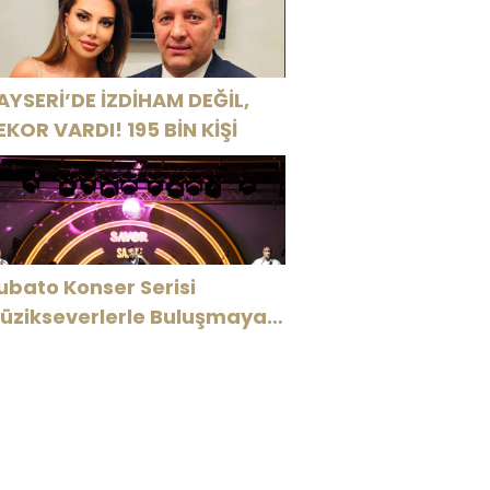
AYSERİ’DE İZDİHAM DEĞİL,
EKOR VARDI! 195 BİN KİŞİ
ubato Konser Serisi
üzikseverlerle Buluşmaya
evam Ediyor