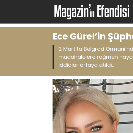
Ece Gürel’in Şüp
2 Mart’ta Belgrad Ormanı’n
müdahalelere rağmen hayatını
iddialar ortaya atıldı..