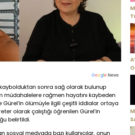
M
T
A
O
G
o
o
g
l
e
News
A
 kaybolduktan sonra sağ olarak bulunup
üm müdahalelere rağmen hayatını kaybeden
ürel’in ölümüyle ilgili çeşitli iddialar ortaya
M
kreter olarak çalıştığı öğrenilen Gürel’in
S
u belirtildi.
H
an sosyal medyada bazı kullanıcılar, onun