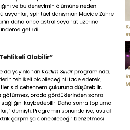
tığını ve bu deneyimin ölümüne neden
ekülasyonlar, spiritüel danışman Macide Zühre
r’ın daha önce astral seyahat üzerine
K
ündeme getirdi.
R
Tehlikeli Olabilir”
e’da yayınlanan
Kadim Sırlar
programında,
R
lerin tehlikeli olabileceğini ifade ederek,
M
atler sizi cehennem çukuruna düşürebilir.
D
ye götürmez, orada gördüklerinden sonra
kıl sağlığını kaybedebilir. Daha sonra topluma
r,” demişti. Programın sonunda ise, astral
ektrik çarpmışa dönebileceği” benzetmesi