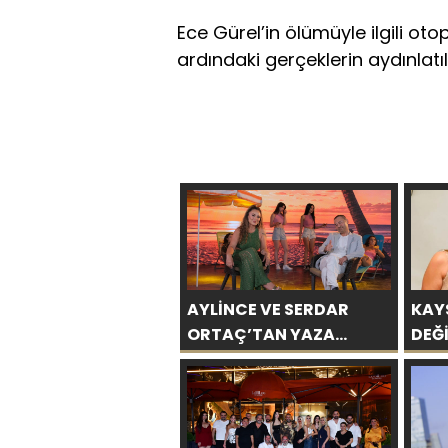
Ece Gürel’in ölümüyle ilgili o
ardındaki gerçeklerin aydınlatı
AYLİNCE VE SERDAR
KAY
ORTAÇ’TAN YAZA
DEĞİ
“ROMANTİK AŞK”
BİN 
BOMBASI!