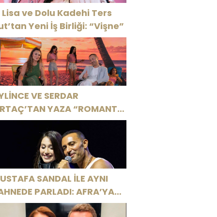
 Lisa ve Dolu Kadehi Ters
ut’tan Yeni İş Birliği: “Vişne”
YLİNCE VE SERDAR
RTAÇ’TAN YAZA “ROMANTİK
ŞK” BOMBASI!
USTAFA SANDAL İLE AYNI
AHNEDE PARLADI: AFRA’YA
ARBİYE’DE BÜYÜK ALKIŞ