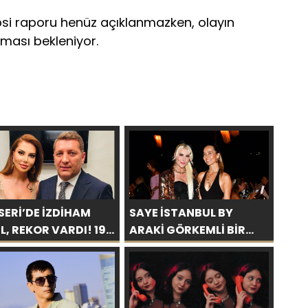
topsi raporu henüz açıklanmazken, olayın
lması bekleniyor.
SERİ’DE İZDİHAM
SAYE İSTANBUL BY
L, REKOR VARDI! 195
ARAKİ GÖRKEMLİ BİR
KİŞİ
AÇILIŞLA KAPILARINI
AÇTI!