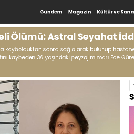
Gündem
Magazin
Kültür ve Sana
heli Ölümü: Astral Seyahat İ
da kaybolduktan sonra sağ olarak bulunup hastane
 kaybeden 36 yaşındaki peyzaj mimarı Ece Gürel’in 
S