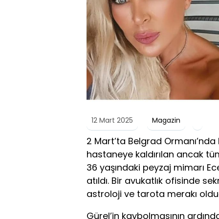
12 Mart 2025
Magazin
2 Mart’ta Belgrad Ormanı’nda
hastaneye kaldırılan ancak t
36 yaşındaki peyzaj mimarı Ece G
atıldı. Bir avukatlık ofisinde se
astroloji ve tarota merakı olduğ
Gürel’in kaybolmasının ardınd