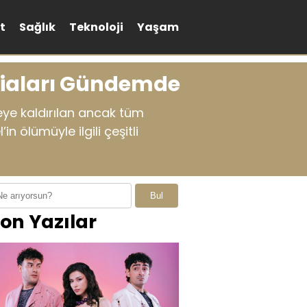
t
Sağlık
Teknoloji
Yaşam
ddiaları Gündemde
ye kaldırılan ancak tüm
ölümüyle ilgili çeşitli
Bul
on Yazılar