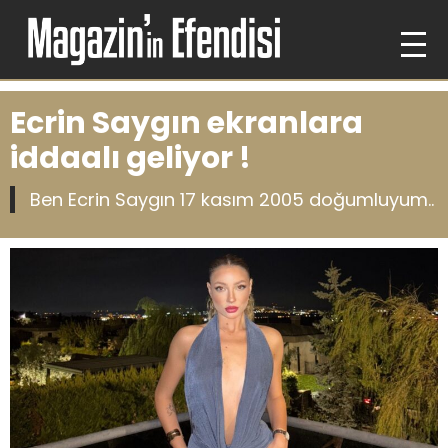
Ecrin Saygın ekranlara
iddaalı geliyor !
Ben Ecrin Saygın 17 kasım 2005 doğumluyum..