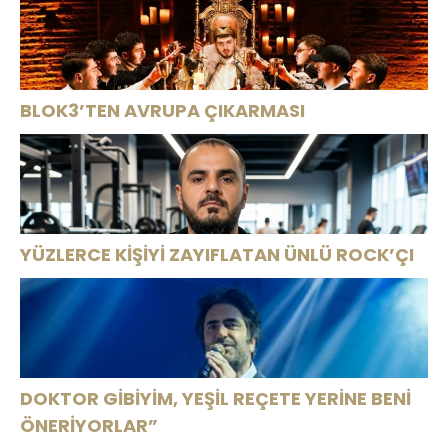
BOMBASI!
BLOK3’TEN AVRUPA ÇIKARMASI
YÜZLERCE KİŞİYİ ZAYIFLATAN ÜNLÜ ROCK’ÇI
DOKTOR GİBİYİM, YEŞİL REÇETE YERİNE BENİ
ÖNERİYORLAR”