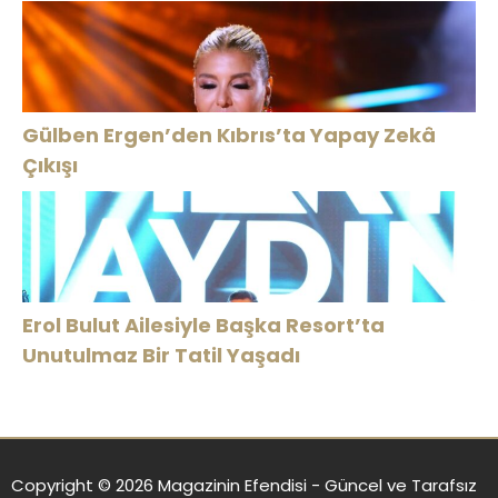
Gülben Ergen’den Kıbrıs’ta Yapay Zekâ
Çıkışı
Erol Bulut Ailesiyle Başka Resort’ta
Unutulmaz Bir Tatil Yaşadı
Copyright © 2026 Magazinin Efendisi - Güncel ve Tarafsız