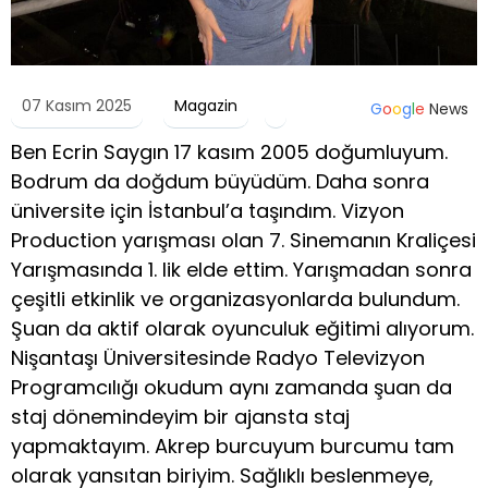
07 Kasım 2025
Magazin
G
o
o
g
l
e
News
Ben Ecrin Saygın 17 kasım 2005 doğumluyum.
Bodrum da doğdum büyüdüm. Daha sonra
üniversite için İstanbul’a taşındım. Vizyon
Production yarışması olan 7. Sinemanın Kraliçesi
Yarışmasında 1. lik elde ettim. Yarışmadan sonra
çeşitli etkinlik ve organizasyonlarda bulundum.
Şuan da aktif olarak oyunculuk eğitimi alıyorum.
Nişantaşı Üniversitesinde Radyo Televizyon
Programcılığı okudum aynı zamanda şuan da
staj dönemindeyim bir ajansta staj
yapmaktayım. Akrep burcuyum burcumu tam
olarak yansıtan biriyim. Sağlıklı beslenmeye,