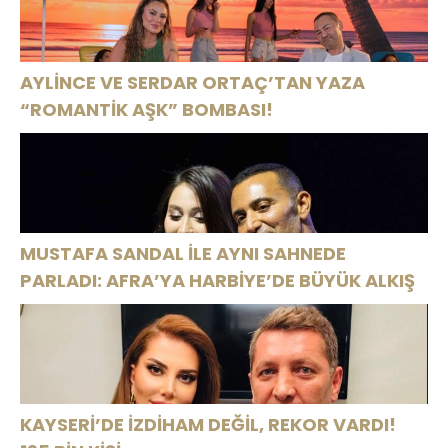
AYLİNCE VE SERDAR ORTAÇ’TAN YAZA
“ROMANTİK AŞK” BOMBASI!
MUSTAFA SANDAL İLE AYNI SAHNEDE
PARLADI: AFRA’YA HARBİYE’DE BÜYÜK ALKIŞ
KAYSERİ’DE İZDİHAM DEĞİL, REKOR VARDI!