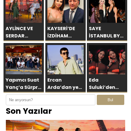
AYLİNCE VE
KAYSERİ’DE
SAYE
SERDAR
İZDİHAM
İSTANBUL BY
ORTAÇ’TAN
DEĞİL, REKOR
ARAKİ
YAZA
VARDI! 195 BİN
GÖRKEMLİ BİR
“ROMANTİK
KİŞİ
AÇILIŞLA
AŞK”
KAPILARINI
BOMBASI!
AÇTI!
Yapımcı Suat
Ercan
Eda
Yanç’a Sürpriz
Arda’dan yeni
Suluki’den
Doğum Günü
tekli… ‘Bu
Yeni Tekli:
Bul
Kutlaması!
sevda bitmez’
“Cevapsız
Son Yazılar
Sorular”