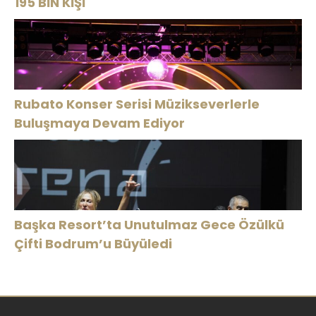
195 BİN KİŞİ
Rubato Konser Serisi Müzikseverlerle
Buluşmaya Devam Ediyor
Başka Resort’ta Unutulmaz Gece Özülkü
Çifti Bodrum’u Büyüledi