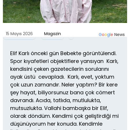
15 Mayıs 2026
Magazin
G
o
o
g
l
e
News
Elif Karlı önceki gün Bebekte görüntülendi.
Spor kıyafetleri objektiflere yansıyan Karlı,
kendisini çeken gazetecilerin sorularını
ayak üstü cevapladı. Karlı, evet, yoktum
çok uzun zamandır. Neler yaptım? Bir kere
şey hayat, biliyorsunuz bana çok cömert
davrandı. Acıda, tatlıda, mutlulukta,
mutsuzlukta. Vallahi bambaşka bir Elif,
olarak döndüm. Kendimi çok geliştirdiği mi
düşünüyorum her konuda. Kendimle