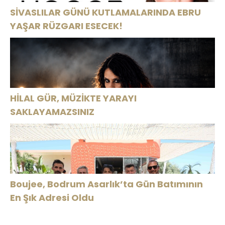
SİVASLILAR GÜNÜ KUTLAMALARINDA EBRU
YAŞAR RÜZGARI ESECEK!
HİLAL GÜR, MÜZİKTE YARAYI
SAKLAYAMAZSINIZ
Boujee, Bodrum Asarlık’ta Gün Batımının
En Şık Adresi Oldu