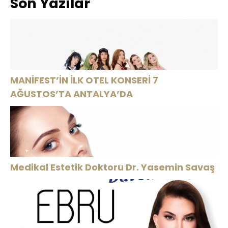
Son Yazılar
Şık Adresi
yakın ülkede!
gidiyorum”
Oldu
MANİFEST’İN İLK OTEL KONSERİ 7
AĞUSTOS’TA ANTALYA’DA
Medikal Estetik Doktoru Dr. Yasemin Savaş