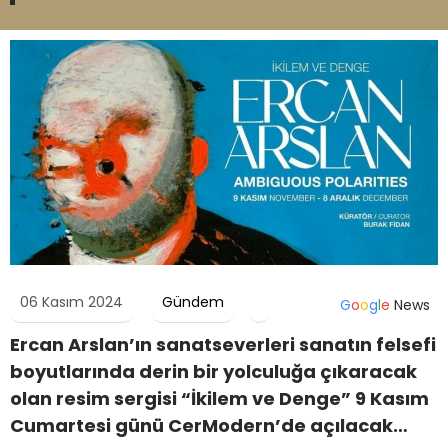
06 Kasım 2024
Gündem
G
o
o
g
l
e
News
Ercan Arslan’ın sanatseverleri sanatın felsefi
boyutlarında derin bir yolculuğa çıkaracak
olan resim sergisi “İkilem ve Denge” 9 Kasım
Cumartesi günü CerModern’de açılacak…