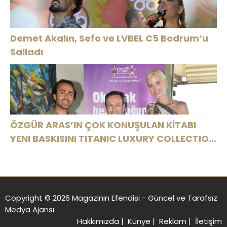
Demet Akalın, Sefo ve LVBEL C5 Bodrum’u
Salladı
ÖZGÜR ARAS’IN ÇOK KONUŞULAN KİTABI
YENI BASKISINI TITANIC LUXURY COLLECTION
BODRUM’DA KUTLADI
Copyright © 2026 Magazinin Efendisi - Güncel ve Tarafsız
Medya Ajansı
Hakkımızda
|
Künye
|
Reklam
|
İletişim