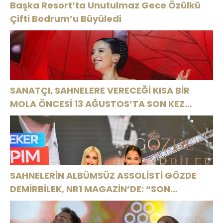
Başka Resort’ta Unutulmaz Gece Özülkü
Çifti Bodrum’u Büyüledi
SANATÇI, SAHNELERE VERECEĞİ KISA BİR
MOLA ÖNCESİ 13 AĞUSTOS’TA SON KEZ
HARBİYE’DE OLACAK!
SAHNELERİN ALBÜMSÜZ ASSOLİSTİ GÖZDE
DEMİRBİLEK, NR1 MAGAZİN’DE: “SON
ASSOLİST OLARAK VAR OLACAĞIM!”