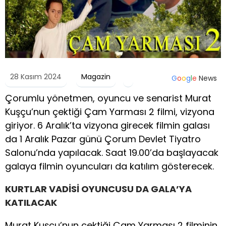
28 Kasım 2024
Magazin
G
o
o
g
l
e
News
Çorumlu yönetmen, oyuncu ve senarist Murat
Kuşçu’nun çektiği Çam Yarması 2 filmi, vizyona
giriyor. 6 Aralık’ta vizyona girecek filmin galası
da 1 Aralık Pazar günü Çorum Devlet Tiyatro
Salonu’nda yapılacak. Saat 19.00’da başlayacak
galaya filmin oyuncuları da katılım gösterecek.
KURTLAR VADİSİ OYUNCUSU DA GALA’YA
KATILACAK
Murat Kuşçu’nun çektiği Çam Yarması 2 filminin