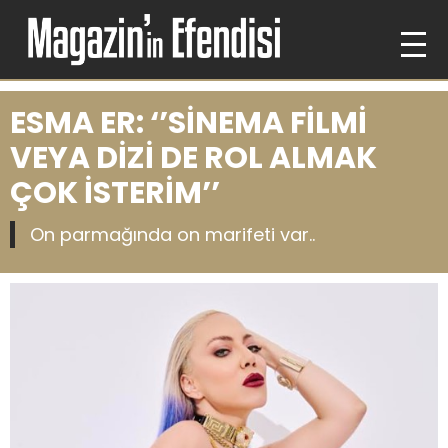
ESMA ER: ‘’SİNEMA FİLMİ
VEYA DİZİ DE ROL ALMAK
ÇOK İSTERİM’’
On parmağında on marifeti var..