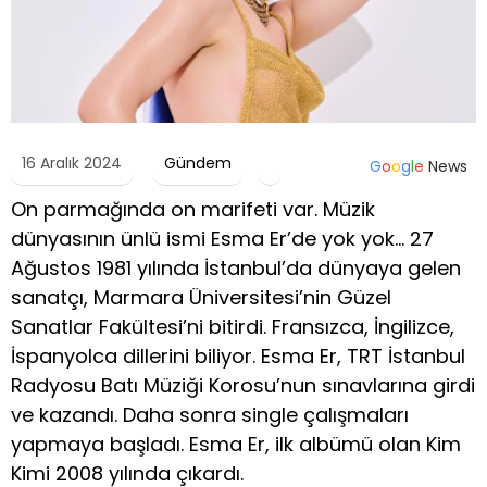
16 Aralık 2024
Gündem
G
o
o
g
l
e
News
On parmağında on marifeti var. Müzik
dünyasının ünlü ismi Esma Er’de yok yok… 27
Ağustos 1981 yılında İstanbul’da dünyaya gelen
sanatçı, Marmara Üniversitesi’nin Güzel
Sanatlar Fakültesi’ni bitirdi. Fransızca, İngilizce,
İspanyolca dillerini biliyor. Esma Er, TRT İstanbul
Radyosu Batı Müziği Korosu’nun sınavlarına girdi
ve kazandı. Daha sonra single çalışmaları
yapmaya başladı. Esma Er, ilk albümü olan Kim
Kimi 2008 yılında çıkardı.