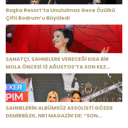
Başka Resort’ta Unutulmaz Gece Özülkü
Çifti Bodrum’u Büyüledi
SANATÇI, SAHNELERE VERECEĞİ KISA BİR
MOLA ÖNCESİ 13 AĞUSTOS’TA SON KEZ
HARBİYE’DE OLACAK!
SAHNELERİN ALBÜMSÜZ ASSOLİSTİ GÖZDE
DEMİRBİLEK, NR1 MAGAZİN’DE: “SON
ASSOLİST OLARAK VAR OLACAĞIM!”