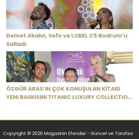
Demet Akalın, Sefo ve LVBEL C5 Bodrum’u
Salladı
ÖZGÜR ARAS’IN ÇOK KONUŞULAN KİTABI
YENI BASKISINI TITANIC LUXURY COLLECTION
BODRUM’DA KUTLADI
Copyright © 2026 Magazinin Efendisi - Güncel ve Tarafsız