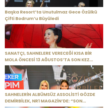
Başka Resort’ta Unutulmaz Gece Özülkü
Çifti Bodrum’u Büyüledi
SANATÇI, SAHNELERE VERECEĞİ KISA BİR
MOLA ÖNCESİ 13 AĞUSTOS’TA SON KEZ
HARBİYE’DE OLACAK!
SAHNELERİN ALBÜMSÜZ ASSOLİSTİ GÖZDE
DEMİRBİLEK, NR1 MAGAZİN’DE: “SON
ASSOLİST OLARAK VAR OLACAĞIM!”