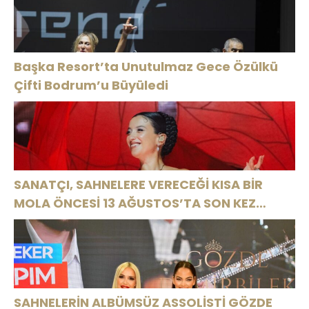
Başka Resort’ta Unutulmaz Gece Özülkü
Çifti Bodrum’u Büyüledi
SANATÇI, SAHNELERE VERECEĞİ KISA BİR
MOLA ÖNCESİ 13 AĞUSTOS’TA SON KEZ
HARBİYE’DE OLACAK!
SAHNELERİN ALBÜMSÜZ ASSOLİSTİ GÖZDE