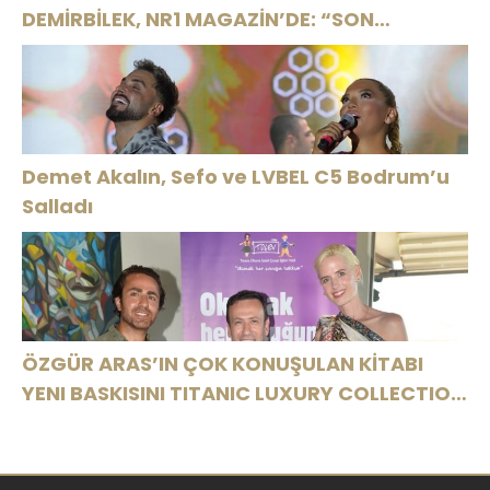
DEMİRBİLEK, NR1 MAGAZİN’DE: “SON
ASSOLİST OLARAK VAR OLACAĞIM!”
Demet Akalın, Sefo ve LVBEL C5 Bodrum’u
Salladı
ÖZGÜR ARAS’IN ÇOK KONUŞULAN KİTABI
YENI BASKISINI TITANIC LUXURY COLLECTION
BODRUM’DA KUTLADI