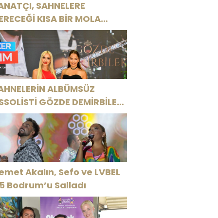
ANATÇI, SAHNELERE
ERECEĞİ KISA BİR MOLA
NCESİ 13 AĞUSTOS’TA SON
EZ HARBİYE’DE OLACAK!
AHNELERİN ALBÜMSÜZ
SSOLİSTİ GÖZDE DEMİRBİLEK,
R1 MAGAZİN’DE: “SON
SSOLİST OLARAK VAR
LACAĞIM!”
emet Akalın, Sefo ve LVBEL
5 Bodrum’u Salladı