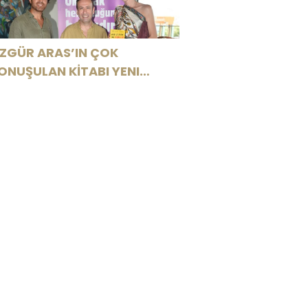
ZGÜR ARAS’IN ÇOK
ONUŞULAN KİTABI YENI
ASKISINI TITANIC LUXURY
OLLECTION BODRUM’DA
UTLADI