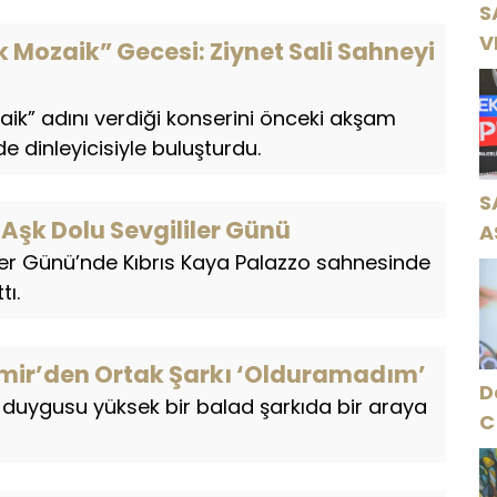
S
V
Mozaik” Gecesi: Ziynet Sali Sahneyi
Ö
K
aik” adını verdiği konserini önceki akşam
e dinleyicisiyle buluşturdu.
S
a Aşk Dolu Sevgililer Günü
A
liler Günü’nde Kıbrıs Kaya Palazzo sahnesinde
N
tı.
A
O
demir’den Ortak Şarkı ‘Olduramadım’
D
r, duygusu yüksek bir balad şarkıda bir araya
C