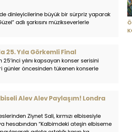
de dinleyicilerine büyük bir sürpriz yaparak
 Güzel” adlı şarkısını müzikseverlerle
Ö
K
B
C
a 25. Yıla Görkemli Final
K
n 25’inci yılını kapsayan konser serisini
eri günler öncesinden tükenen konserle
Elbiseli Alev Alev Paylaşım! Londra
lerinden Ziynet Sali, kırmızı elbisesiyle
ya hesabından “Kalbimdeki ateşin elbiseme
paylaşarak adeta ortalığı kasıp ka...