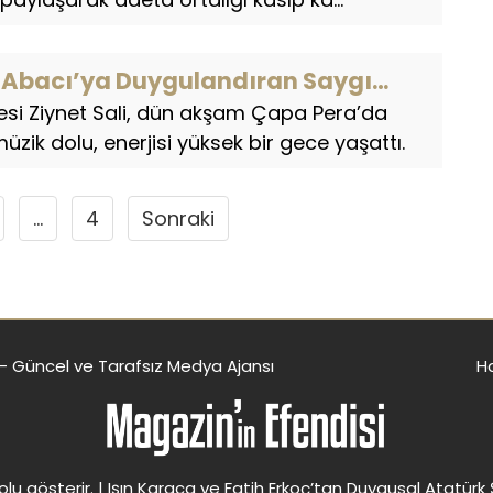
z Abacı’ya Duygulandıran Saygı…
esi Ziynet Sali, dün akşam Çapa Pera’da
müzik dolu, enerjisi yüksek bir gece yaşattı.
…
4
Sonraki
 - Güncel ve Tarafsız Medya Ajansı
H
lu gösterir. |
Işın Karaca ve Fatih Erkoç’tan Duygusal Atatürk 