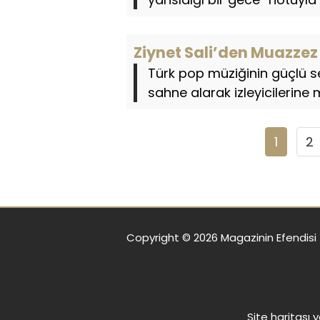
Ziynet Sali’den Muazze
Türk pop müziğinin güçlü s
sahne alarak izleyicilerine 
1
2
Copyright © 2026 Magazinin Efendisi
Site haritası
yo