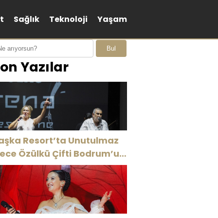
t
Sağlık
Teknoloji
Yaşam
Bul
on Yazılar
aşka Resort’ta Unutulmaz
ülkü Çifti Bodrum’u
üyüledi