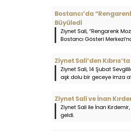
Bostancı’da “Rengarenk 
Büyüledi
Ziynet Sali, “Rengarenk Moz
Bostancı Gösteri Merkezi’nd
Ziynet Sali’den Kıbrıs’t
Ziynet Sali, 14 Şubat Sevgi
aşk dolu bir geceye imza at
Ziynet Sali ve İnan Kır
Ziynet Sali ile İnan Kırdemi
geldi.