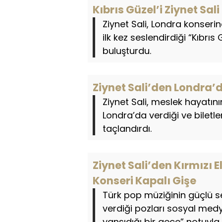
Kıbrıs Güzel’i Ziynet Sali
Ziynet Sali, Londra konserin
ilk kez seslendirdiği “Kıbrıs
buluşturdu.
Ziynet Sali’den Londra’d
Ziynet Sali, meslek hayatını
Londra’da verdiği ve biletl
taçlandırdı.
Ziynet Sali’den Kırmızı 
Konseri Kapalı Gişe
Türk pop müziğinin güçlü ses
verdiği pozları sosyal med
yansıdığı bir gece” notuyla 