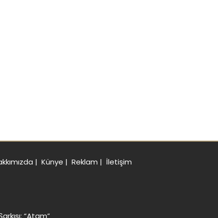
akkımızda
|
Künye
|
Reklam
|
İletişim
Şarkısı: “Atam”