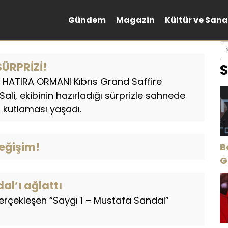
Gündem
Magazin
Kültür ve Sana
ÜRPRİZİ!
S
IK HATIRA ORMANI Kıbrıs Grand Saffire
ali, ekibinin hazırladığı sürprizle sahnede
kutlaması yaşadı.
değişim!
B
Gece Öz
B
al’ı ağlattı
gerçekleşen “Saygı 1 – Mustafa Sandal”