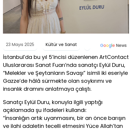
23 Mayıs 2025
Kültür ve Sanat
G
o
o
g
l
e
News
İstanbul’da bu yıl 5’incisi düzenlenen ArtContact
Uluslararası Sanat Fuarı’nda sanatçı Eylül Duru,
“Melekler ve Şeytanların Savaşı” isimli iki eseriyle
Gazze’de hâlâ sürmekte olan soykırımı ve
insanlık dramını anlatmaya çalıştı.
Sanatçı Eylül Duru, konuyla ilgili yaptığı
açıklamada şu ifadeleri kullandı:
“İnsanlığın artık uyanmasını, bir an önce barışın
ve ilahi adaletin tecelli etmesini Yüce Allah’tan