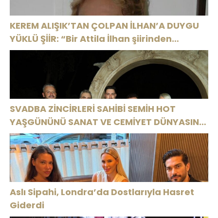
KEREM ALIŞIK’TAN ÇOLPAN İLHAN’A DUYGU
YÜKLÜ ŞİİR: “Bir Attila İlhan şiirinden
çıkmıştı sanki”
SVADBA ZİNCİRLERİ SAHİBİ SEMİH HOT
YAŞGÜNÜNÜ SANAT VE CEMİYET DÜNYASININ
ÜNLÜ İSİMLERİYLE KUTLADI!
Aslı Sipahi, Londra’da Dostlarıyla Hasret
Giderdi