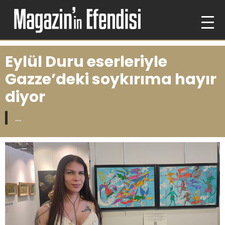
Eylül Duru eserleriyle
Gazze’deki soykırıma hayır
diyor
....