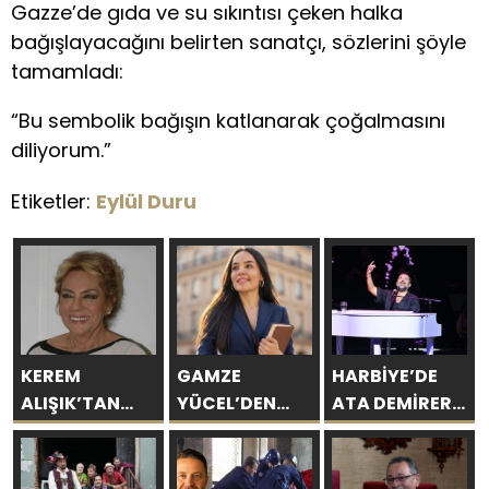
Gazze’de gıda ve su sıkıntısı çeken halka
bağışlayacağını belirten sanatçı, sözlerini şöyle
tamamladı:
“Bu sembolik bağışın katlanarak çoğalmasını
diliyorum.”
Etiketler:
Eylül Duru
KEREM
GAMZE
HARBİYE’DE
ALIŞIK’TAN
YÜCEL’DEN
ATA DEMİRER
ÇOLPAN
SEVGİYE
GAZİNOSU VE
İLHAN’A
BİLİMSEL BAKIŞ
BİNLERCE
DUYGU YÜKLÜ
KAHKAHA