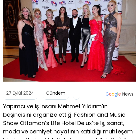
27 Eylül 2024
Gündem
G
o
o
g
l
e
News
Yapımcı ve iş insanı Mehmet Yıldırım’ın
beşincisini organize ettiği Fashion and Music
Show Ottoman’s Life Hotel Delux’te iş, sanat,
moda ve cemiyet hayatının katıldığı muhteşem