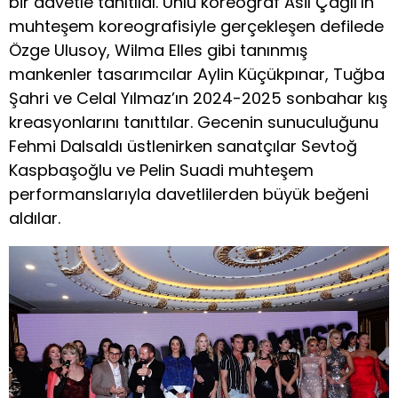
bir davetle tanıtıldı. Ünlü koreograf Asil Çağıl’ın
muhteşem koreografisiyle gerçekleşen defilede
Özge Ulusoy, Wilma Elles gibi tanınmış
mankenler tasarımcılar Aylin Küçükpınar, Tuğba
Şahri ve Celal Yılmaz’ın 2024-2025 sonbahar kış
kreasyonlarını tanıttılar. Gecenin sunuculuğunu
Fehmi Dalsaldı üstlenirken sanatçılar Sevtoğ
Kaspbaşoğlu ve Pelin Suadi muhteşem
performanslarıyla davetlilerden büyük beğeni
aldılar.