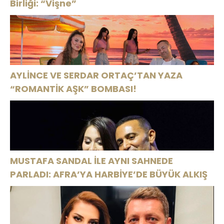
Birliği: “Vişne”
AYLİNCE VE SERDAR ORTAÇ’TAN YAZA
“ROMANTİK AŞK” BOMBASI!
MUSTAFA SANDAL İLE AYNI SAHNEDE
PARLADI: AFRA’YA HARBİYE’DE BÜYÜK ALKIŞ