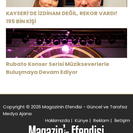
KAYSERİ’DE İZDİHAM DEĞİL, REKOR VARDI!
195 BİN KİŞİ
Rubato Konser Serisi Müzikseverlerle
Buluşmaya Devam Ediyor
Copyright © 2026 Magazinin Efendisi - Güncel ve Tarafsız
Medya Ajansı
Hakkımızda
|
Künye
|
Reklam
|
İletişim