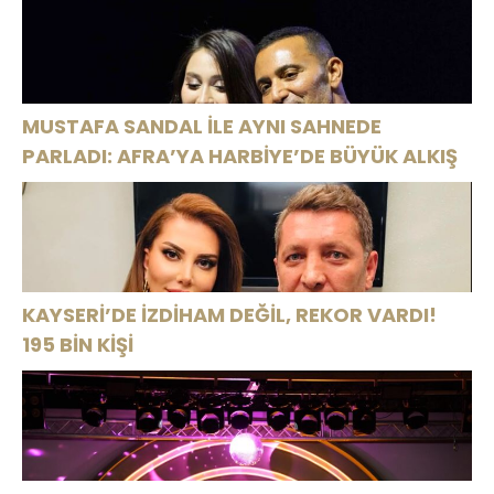
MUSTAFA SANDAL İLE AYNI SAHNEDE
PARLADI: AFRA’YA HARBİYE’DE BÜYÜK ALKIŞ
KAYSERİ’DE İZDİHAM DEĞİL, REKOR VARDI!
195 BİN KİŞİ