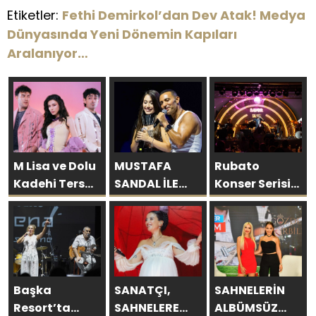
Etiketler:
Fethi Demirkol’dan Dev Atak! Medya
Dünyasında Yeni Dönemin Kapıları
Aralanıyor…
M Lisa ve Dolu
MUSTAFA
Rubato
Kadehi Ters
SANDAL İLE
Konser Serisi
Tut’tan Yeni İş
AYNI SAHNEDE
Müzikseverlerle
Birliği: “Vişne”
PARLADI:
Buluşmaya
AFRA’YA
Devam Ediyor
HARBİYE’DE
BÜYÜK ALKIŞ
Başka
SANATÇI,
SAHNELERİN
Resort’ta
SAHNELERE
ALBÜMSÜZ