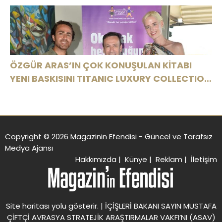
ÖZGÜR ARAS’IN ÇOK KONUŞULAN KİTABI
YENI BASKISINI TITANIC LUXURY COLLECTION
BODRUM’DA KUTLADI
Copyright © 2026 Magazinin Efendisi - Güncel ve Tarafsız
Medya Ajansı
Hakkımızda
|
Künye
|
Reklam
|
İletişim
Site haritası
yolu gösterir. |
İÇİŞLERİ BAKANI SAYIN MUSTAFA
ÇİFTÇİ AVRASYA STRATEJİK ARAŞTIRMALAR VAKFI’NI (ASAV)