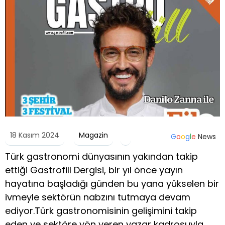
18 Kasım 2024
Magazin
G
o
o
g
l
e
News
Türk gastronomi dünyasının yakından takip
ettiği Gastrofill Dergisi, bir yıl önce yayın
hayatına başladığı günden bu yana yükselen bir
ivmeyle sektörün nabzını tutmaya devam
ediyor.Türk gastronomisinin gelişimini takip
eden ve sektöre yön veren yazar kadrosuyla