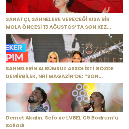
SANATÇI, SAHNELERE VERECEĞİ KISA BİR
MOLA ÖNCESİ 13 AĞUSTOS’TA SON KEZ
HARBİYE’DE OLACAK!
SAHNELERİN ALBÜMSÜZ ASSOLİSTİ GÖZDE
DEMİRBİLEK, NR1 MAGAZİN’DE: “SON
ASSOLİST OLARAK VAR OLACAĞIM!”
Demet Akalın, Sefo ve LVBEL C5 Bodrum’u
Salladı