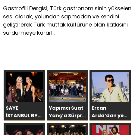
Gastrofill Dergisi, Türk gastronomisinin yükselen
sesi olarak, yolundan sapmadan ve kendini
geliştirerek Türk mutfak kültürüne olan katkısını
sürdürmeye kararlı.
SAYE
Yapımcı Suat
Ercan
İSTANBUL BY
Yanç’a Sürpriz
Arda’dan yeni
ARAKİ
Doğum Günü
tekli… ‘Bu
GÖRKEMLİ BİR
Kutlaması!
sevda bitmez’