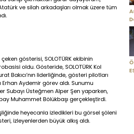
tatürk ve silah arkadaşları olmak üzere tüm
A
dı.
D
at çeken gösterisi, SOLOTÜRK ekibinin
Ö
obasisi oldu. Gösteride, SOLOTÜRK Kol
E
t Bakıcı’nın liderliğinde, gösteri pilotları
şı Erhan Aydemir görev aldı. Sunumu
iler Subayı Üsteğmen Alper Şen yaparken,
bay Muhammet Bölükbaşı gerçekleştirdi.
liğinde heyecanla izledikleri bu görsel şöleni
teri, izleyenlerden büyük alkış aldı.