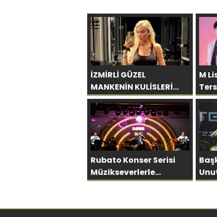
İZMİRLİ GÜZEL
M Li
MANKENİN KULİSLERİ
Ters
HAREKETLENDİ: YENİ
Birl
PROJELER YOLDA!
Rubato Konser Serisi
Baş
Müzikseverlerle
Unu
Buluşmaya Devam
Özül
Ediyor
Büy