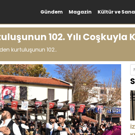
Gündem
Magazin
Kültür ve Sana
uluşunun 102. Yılı Coşkuyla 
en kurtuluşunun 102..
S
İ
K