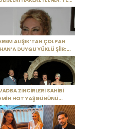
ROJELER YOLDA!
EREM ALIŞIK’TAN ÇOLPAN
LHAN’A DUYGU YÜKLÜ ŞİİR:
Bir Attila İlhan şiirinden
ıkmıştı sanki”
VADBA ZİNCİRLERİ SAHİBİ
EMİH HOT YAŞGÜNÜNÜ
ANAT VE CEMİYET
ÜNYASININ ÜNLÜ İSİMLERİYLE
UTLADI!