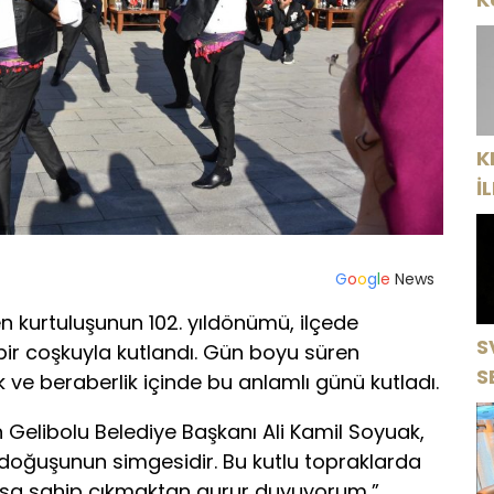
P
K
İ
“
ç
G
o
o
g
l
e
News
 kurtuluşunun 102. yıldönümü, ilçede
S
 bir coşkuyla kutlandı. Gün boyu süren
S
k ve beraberlik içinde bu anlamlı günü kutladı.
S
Gelibolu Belediye Başkanı Ali Kamil Soyuak,
D
n doğuşunun simgesidir. Bu kutlu topraklarda
K
sa sahip çıkmaktan gurur duyuyorum,”