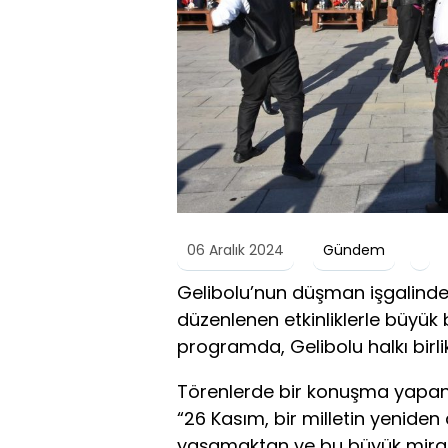
06 Aralık 2024
Gündem
Gelibolu’nun düşman işgalinden
düzenlenen etkinliklerle büyük
programda, Gelibolu halkı birli
Törenlerde bir konuşma yapan 
“26 Kasım, bir milletin yenide
yaşamaktan ve bu büyük mira