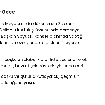
r Gece
hane Meydanı’nda düzenlenen Zakkum
 Gelibolu Kurtuluş Koşusu’nda dereceye
i. Başkan Soyuak, konser alanında yaptığı
nın bu özel günü kutlu olsun,” diyerek
ı coşkulu kalabalıkla birlikte seslendirerek
alar, havai fişek gösterisiyle sona erdi.
ü coşku ve gururla kutlayarak, geçmişin
utluluğunu yaşadı.