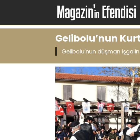
Gelibolu’nun Kurt
Gelibolu’nun düşman işgalind