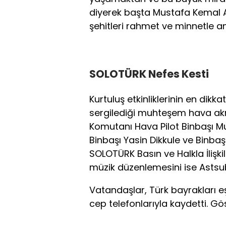
diyerek başta Mustafa Kemal A
şehitleri rahmet ve minnetle an
SOLOTÜRK Nefes Kesti
Kurtuluş etkinliklerinin en dikk
sergilediği muhteşem hava akr
Komutanı Hava Pilot Binbaşı Mura
Binbaşı Yasin Dikkule ve Binba
SOLOTÜRK Basın ve Halkla İlişk
müzik düzenlemesini ise Astsu
Vatandaşlar, Türk bayrakları eş
cep telefonlarıyla kaydetti. Gös