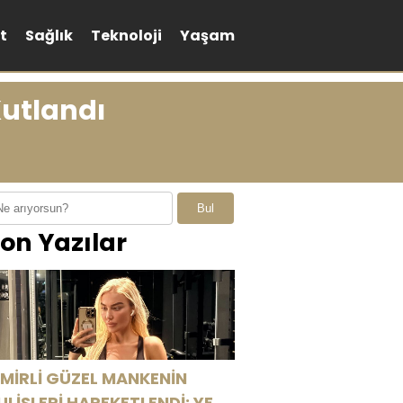
t
Sağlık
Teknoloji
Yaşam
Kutlandı
Bul
on Yazılar
ZMİRLİ GÜZEL MANKENİN
ULİSLERİ HAREKETLENDİ: YENİ