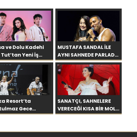
sa ve Dolu Kadehi
MUSTAFA SANDAL İLE
 Tut’tan Yeni İş
AYNI SAHNEDE PARLADI:
iği: “Vişne”
AFRA’YA HARBİYE’DE
BÜYÜK ALKIŞ
ka Resort’ta
SANATÇI, SAHNELERE
tulmaz Gece
VERECEĞİ KISA BİR MOLA
kü Çifti Bodrum’u
ÖNCESİ 13 AĞUSTOS’TA
üledi
SON KEZ HARBİYE’DE
OLACAK!