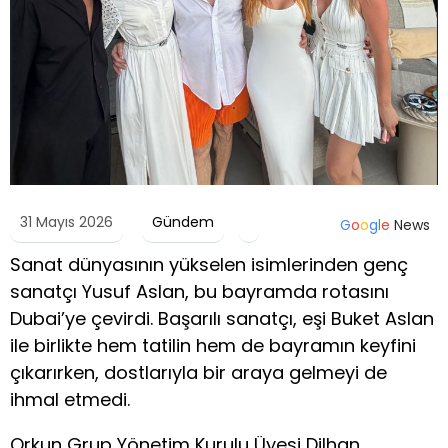
31 Mayıs 2026
Gündem
G
o
o
g
l
e
News
Sanat dünyasının yükselen isimlerinden genç
sanatçı Yusuf Aslan, bu bayramda rotasını
Dubai’ye çevirdi. Başarılı sanatçı, eşi Buket Aslan
ile birlikte hem tatilin hem de bayramın keyfini
çıkarırken, dostlarıyla bir araya gelmeyi de
ihmal etmedi.
Orkun Grup Yönetim Kurulu Üyesi Dilhan