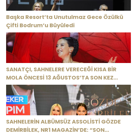
KUTLADI
Başka Resort’ta Unutulmaz Gece Özülkü
Çifti Bodrum’u Büyüledi
SANATÇI, SAHNELERE VERECEĞİ KISA BİR
MOLA ÖNCESİ 13 AĞUSTOS’TA SON KEZ
HARBİYE’DE OLACAK!
SAHNELERİN ALBÜMSÜZ ASSOLİSTİ GÖZDE
DEMİRBİLEK, NR1 MAGAZİN’DE: “SON