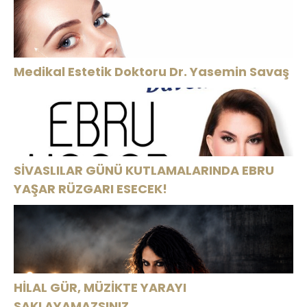
Medikal Estetik Doktoru Dr. Yasemin Savaş
SİVASLILAR GÜNÜ KUTLAMALARINDA EBRU
YAŞAR RÜZGARI ESECEK!
HİLAL GÜR, MÜZİKTE YARAYI
SAKLAYAMAZSINIZ