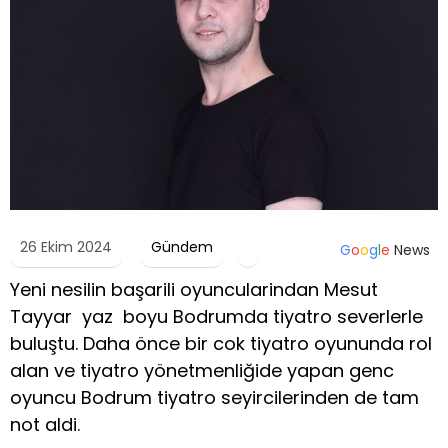
26 Ekim 2024
Gündem
G
o
o
g
l
e
News
Yeni nesilin başarili oyuncularindan Mesut
Tayyar yaz boyu Bodrumda tiyatro severlerle
buluştu. Daha önce bir cok tiyatro oyununda rol
alan ve tiyatro yönetmenliğide yapan genc
oyuncu Bodrum tiyatro seyircilerinden de tam
not aldi.