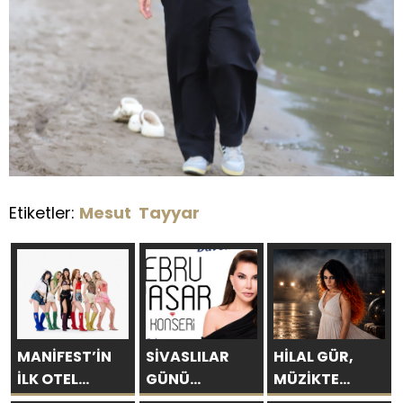
Etiketler:
Mesut Tayyar
MANİFEST’İN
SİVASLILAR
HİLAL GÜR,
İLK OTEL
GÜNÜ
MÜZİKTE
KONSERİ 7
KUTLAMALARINDA
YARAYI