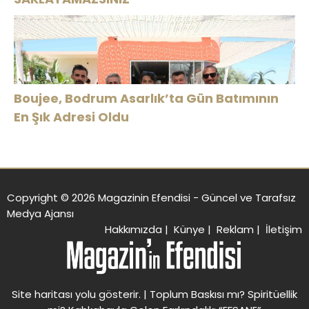
Boujee, Bodrum Asarlık’ta Gün Batımının
En Şık Adresi Oldu
Copyright © 2026 Magazinin Efendisi - Güncel ve Tarafsız
Medya Ajansı
Hakkımızda
|
Künye
|
Reklam
|
İletişim
Site haritası
yolu gösterir. |
Toplum Baskısı mı? Spiritüellik