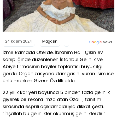
24 Kasım 2024
Magazin
G
o
o
g
l
e
News
İzmir Ramada Otel’de, İbrahim Halil Çıkın ev
sahipliğinde düzenlenen İstanbul Gelinlik ve
Abiye firmasının bayiler toplantısı büyük ilgi
gördü. Organizasyona damgasını vuran isim ise
ünlü manken Gizem Özdilli oldu.
22 yıllık kariyeri boyunca 5 binden fazla gelinlik
giyerek bir rekora imza atan Özdilli, tanıtım
sırasında esprili açıklamalarıyla dikkat çekti.
“İnşallah bu gelinlikler okunmuş gelinliklerdir,”