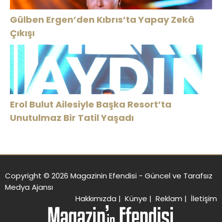
Gülben Ergen’den Kıbrıs’ta Yapay Zekâ
Çıkışı
Erol Bulut Ailesiyle Başka Resort’ta
Unutulmaz Bir Tatil Yaşadı
Copyright © 2026 Magazinin Efendisi - Güncel ve Tarafsız
Medya Ajansı
Hakkımızda
|
Künye
|
Reklam
|
İletişim