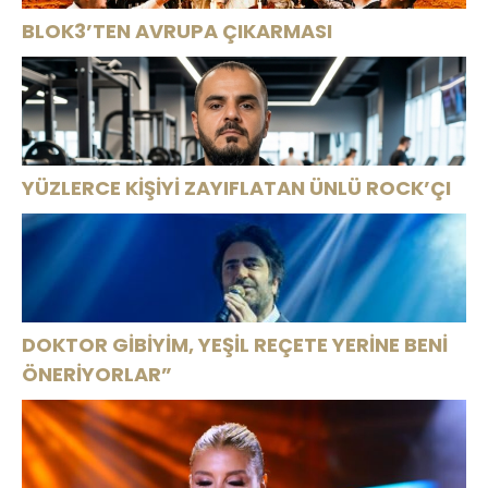
BLOK3’TEN AVRUPA ÇIKARMASI
YÜZLERCE KİŞİYİ ZAYIFLATAN ÜNLÜ ROCK’ÇI
DOKTOR GİBİYİM, YEŞİL REÇETE YERİNE BENİ
ÖNERİYORLAR”