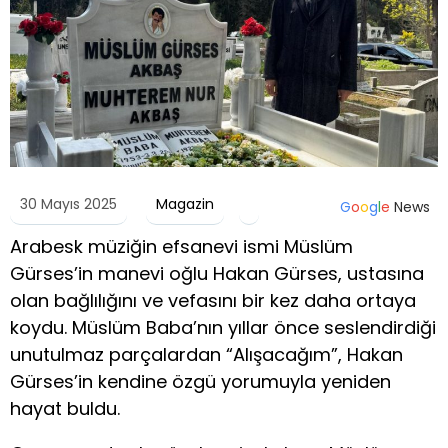
30 Mayıs 2025
Magazin
G
o
o
g
l
e
News
Arabesk müziğin efsanevi ismi Müslüm
Gürses’in manevi oğlu Hakan Gürses, ustasına
olan bağlılığını ve vefasını bir kez daha ortaya
koydu. Müslüm Baba’nın yıllar önce seslendirdiği
unutulmaz parçalardan “Alışacağım”, Hakan
Gürses’in kendine özgü yorumuyla yeniden
hayat buldu.