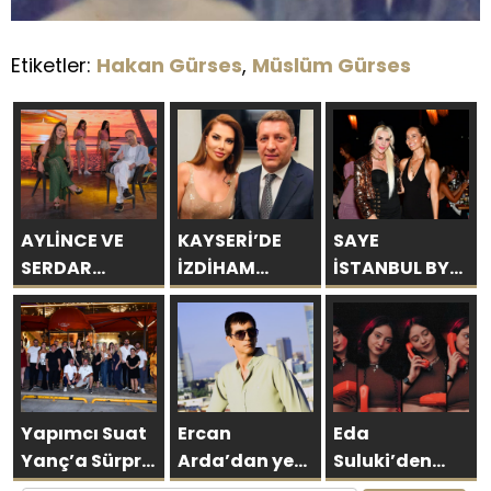
Etiketler:
Hakan Gürses
,
Müslüm Gürses
AYLİNCE VE
KAYSERİ’DE
SAYE
SERDAR
İZDİHAM
İSTANBUL BY
ORTAÇ’TAN
DEĞİL, REKOR
ARAKİ
YAZA
VARDI! 195 BİN
GÖRKEMLİ BİR
“ROMANTİK
KİŞİ
AÇILIŞLA
AŞK”
KAPILARINI
BOMBASI!
AÇTI!
Yapımcı Suat
Ercan
Eda
Yanç’a Sürpriz
Arda’dan yeni
Suluki’den
Doğum Günü
tekli… ‘Bu
Yeni Tekli: