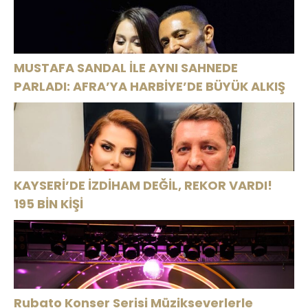
MUSTAFA SANDAL İLE AYNI SAHNEDE
PARLADI: AFRA’YA HARBİYE’DE BÜYÜK ALKIŞ
KAYSERİ’DE İZDİHAM DEĞİL, REKOR VARDI!
195 BİN KİŞİ
Rubato Konser Serisi Müzikseverlerle