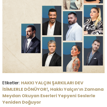
Etiketler:
HAKKI YALÇIN ŞARKILARI DEV
İSİMLERLE DÖNÜYOR!
,
Hakkı Yalçın’ın Zamana
Meydan Okuyan Eserleri Yepyeni Seslerle
Yeniden Doğuyor