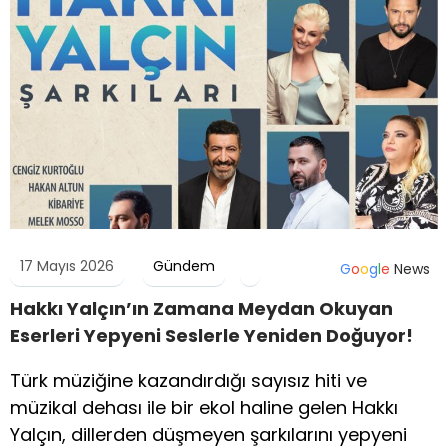
17 Mayıs 2026
Gündem
G
o
o
g
l
e
News
Hakkı Yalçın’ın Zamana Meydan Okuyan
Eserleri Yepyeni Seslerle Yeniden Doğuyor!
Türk müziğine kazandırdığı sayısız hiti ve
müzikal dehası ile bir ekol haline gelen Hakkı
Yalçın, dillerden düşmeyen şarkılarını yepyeni