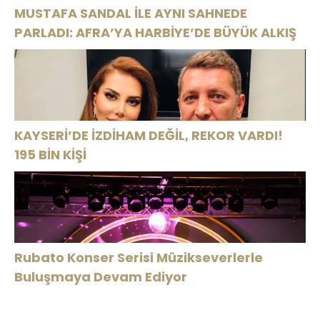
MUSTAFA SANDAL İLE AYNI SAHNEDE
PARLADI: AFRA’YA HARBİYE’DE BÜYÜK ALKIŞ
KAYSERİ’DE İZDİHAM DEĞİL, REKOR VARDI!
195 BİN KİŞİ
Rubato Konser Serisi Müzikseverlerle
Buluşmaya Devam Ediyor