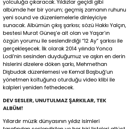
yolculuğa çıkaracak. Yıldızlar geçidi gibi
albümde her bir yorum; geçmiş zamanın ruhunu
yeni sound ve düzenlemelerle dinleyiciye
sunacak. Albümün çıkış şarkısı; sözü Hakkı Yalçın,
bestesi Murat Güneş’e ait olan ve Yaşar’ın
özgün yorumu ile seslendirdiği “12 Ay” şarkısı ile
gerçekleşecek. İlk olarak 2014 yılında Yonca
Lodi’nin sesinden duyduğumuz ve aşkın en derin
hislerini dizelere döken şarkı, Mehmethan
Dişbudak düzenlemesi ve Kemal Başbuğ’un
yönetmen koltuğuna oturduğu video klibi ile
kalpleri yeniden fethedecek.
DEV SESLER, UNUTULMAZ ŞARKILAR, TEK
ALBÜM!
Yıllardır müzik dünyasının yıldız isimleri
tarafından seslendirilen ve her biri listeleri altüst