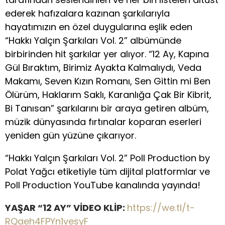
ederek hafızalara kazınan şarkılarıyla
hayatımızın en özel duygularına eşlik eden
“Hakkı Yalçın Şarkıları Vol. 2” albümünde
birbirinden hit şarkılar yer alıyor. “12 Ay, Kapına
Gül Bıraktım, Birimiz Ayakta Kalmalıydı, Veda
Makamı, Seven Kızın Romanı, Sen Gittin mi Ben
Ölürüm, Haklarım Saklı, Karanlığa Çak Bir Kibrit,
Bi Tanısan” şarkılarını bir araya getiren albüm,
müzik dünyasında fırtınalar koparan eserleri
yeniden gün yüzüne çıkarıyor.
“Hakkı Yalçın Şarkıları Vol. 2” Poll Production by
Polat Yağcı etiketiyle tüm dijital platformlar ve
Poll Production YouTube kanalında yayında!
YAŞAR “12 AY” VİDEO KLİP:
https://we.tl/t-
RQaeh4FPYn1vesyF