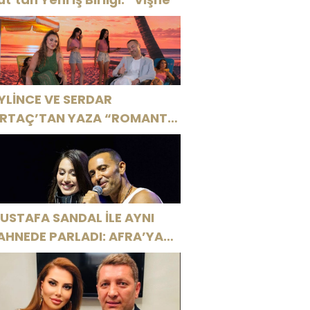
YLİNCE VE SERDAR
RTAÇ’TAN YAZA “ROMANTİK
ŞK” BOMBASI!
USTAFA SANDAL İLE AYNI
AHNEDE PARLADI: AFRA’YA
ARBİYE’DE BÜYÜK ALKIŞ