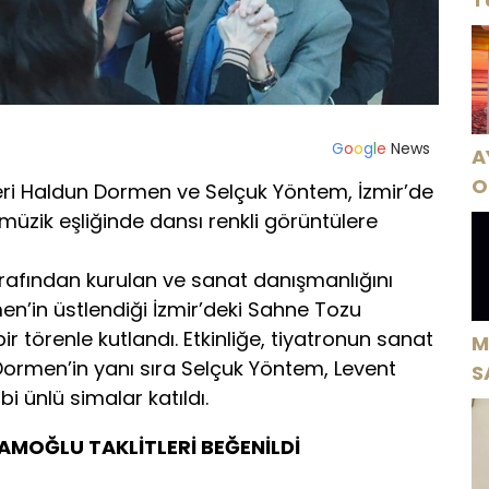
G
o
o
g
l
e
News
A
O
eri Haldun Dormen ve Selçuk Yöntem, İzmir’de
A
in müzik eşliğinde dansı renkli görüntülere
rafından kurulan ve sanat danışmanlığını
n’in üstlendiği İzmir’deki Sahne Tozu
bir törenle kutlandı. Etkinliğe, tiyatronun sanat
M
ormen’in yanı sıra Selçuk Yöntem, Levent
S
i ünlü simalar katıldı.
H
AMOĞLU TAKLİTLERİ BEĞENİLDİ