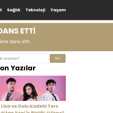
t
Sağlık
Teknoloji
Yaşam
DANS ETTİ
kte dans etti..
Bul
on Yazılar
 Lisa ve Dolu Kadehi Ters
ut’tan Yeni İş Birliği: “Vişne”