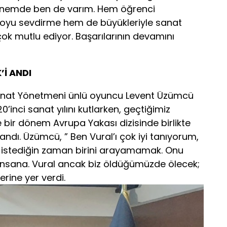
önemde ben de varım. Hem öğrenci
royu sevdirme hem de büyükleriyle sanat
çok mutlu ediyor. Başarılarının devamını
’İ ANDI
 Sanat Yönetmeni ünlü oyuncu Levent Üzümcü
’inci sanat yılını kutlarken, geçtiğimiz
bir dönem Avrupa Yakası dizisinde birlikte
i andı. Üzümcü, ” Ben Vural’ı çok iyi tanıyorum,
ba istediğin zaman birini arayamamak. Onu
insana. Vural ancak biz öldüğümüzde ölecek;
rine yer verdi.