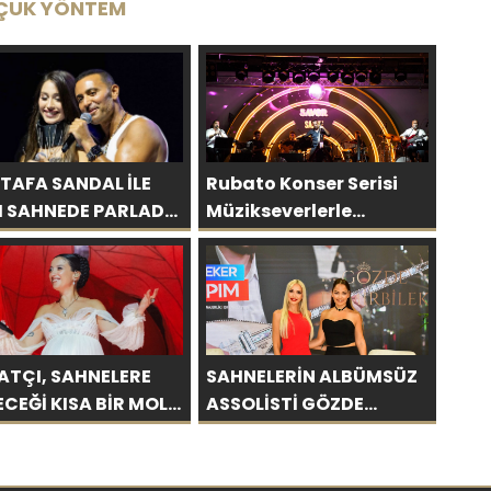
ÇUK YÖNTEM
TAFA SANDAL İLE
Rubato Konser Serisi
I SAHNEDE PARLADI:
Müzikseverlerle
A’YA HARBİYE’DE
Buluşmaya Devam
ÜK ALKIŞ
Ediyor
ATÇI, SAHNELERE
SAHNELERİN ALBÜMSÜZ
ECEĞİ KISA BİR MOLA
ASSOLİSTİ GÖZDE
ESİ 13 AĞUSTOS’TA
DEMİRBİLEK, NR1
 KEZ HARBİYE’DE
MAGAZİN’DE: “SON
CAK!
ASSOLİST OLARAK VAR