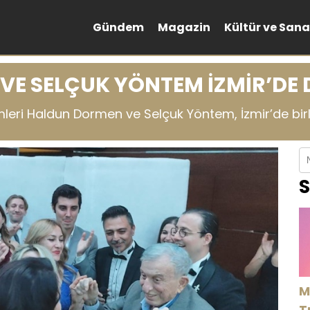
Gündem
Magazin
Kültür ve Sana
E SELÇUK YÖNTEM İZMİR’DE 
leri Haldun Dormen ve Selçuk Yöntem, İzmir’de birli
S
M
T