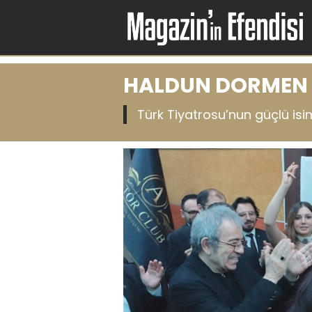
HALDUN DORMEN V
Türk Tiyatrosu’nun güçlü isim