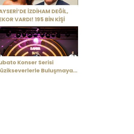
AYSERİ’DE İZDİHAM DEĞİL,
EKOR VARDI! 195 BİN KİŞİ
ubato Konser Serisi
üzikseverlerle Buluşmaya
evam Ediyor