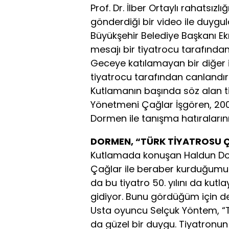
Prof. Dr. İlber Ortaylı rahatsız
gönderdiği bir video ile duygul
Büyükşehir Belediye Başkanı E
mesajı bir tiyatrocu tarafından 
Geceye katılamayan bir diğer i
tiyatrocu tarafından canlandırı
Kutlamanın başında söz alan 
Yönetmeni Çağlar İşgören, 200
Dormen ile tanışma hatıralarını 
DORMEN, “TÜRK TİYATROSU Ç
Kutlamada konuşan Haldun Dor
Çağlar ile beraber kurduğumu
da bu tiyatro 50. yılını da kutl
gidiyor. Bunu gördüğüm için de
Usta oyuncu Selçuk Yöntem, “
da güzel bir duygu. Tiyatronun