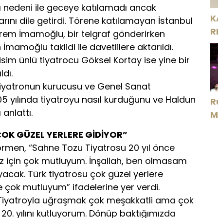
lığı nedeni ile geceye katılamadı ancak
K
arını dile getirdi. Törene katılamayan İstanbul
R
krem İmamoğlu, bir telgraf gönderirken
İmamoğlu taklidi ile davetlilere aktarıldı.
sim ünlü tiyatrocu Göksel Kortay ise yine bir
ldı.
tiyatronun kurucusu ve Genel Sanat
5 yılında tiyatroyu nasıl kurduğunu ve Haldun
R
anlattı.
M
D
OK GÜZEL YERLERE GİDİYOR”
men, “Sahne Tozu Tiyatrosu 20 yıl önce
z için çok mutluyum. İnşallah, ben olmasam
ayacak. Türk tiyatrosu çok güzel yerlere
 çok mutluyum” ifadelerine yer verdi.
Tiyatroyla uğraşmak çok meşakkatli ama çok
 20. yılını kutluyorum. Dönüp baktığımızda