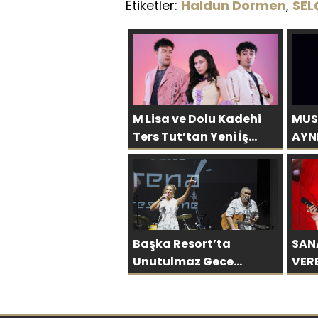
Etiketler:
Haldun Dormen
,
SEL
M Lisa ve Dolu Kadehi
MUS
Ters Tut’tan Yeni İş
AYN
Birliği: “Vişne”
AFR
BÜY
Başka Resort’ta
SAN
Unutulmaz Gece
VER
Özülkü Çifti Bodrum’u
ÖNC
Büyüledi
SON
OLA