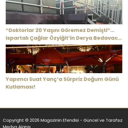
“Doktorlar 20 Yaşını Göremez Demişti”…
Ispartalı Çağlar Özyiğit’in Derya Bedavacı
Buluşması Duygulandırdı
Yapımcı Suat Yanç’a Sürpriz Doğum Günü
Kutlaması!
Copyright © 2026 Magazinin Efendisi - Güncel ve Tarafsız
Medya Ajansı