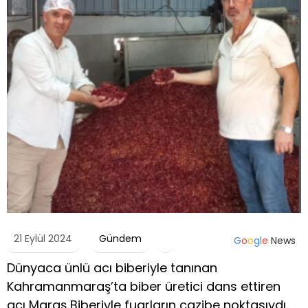
21 Eylül 2024
Gündem
G
o
o
g
l
e
News
Dünyaca ünlü acı biberiyle tanınan
Kahramanmaraş’ta biber üretici dans ettiren
acı Maraş Biberiyle fuarların cazibe noktasıydı.