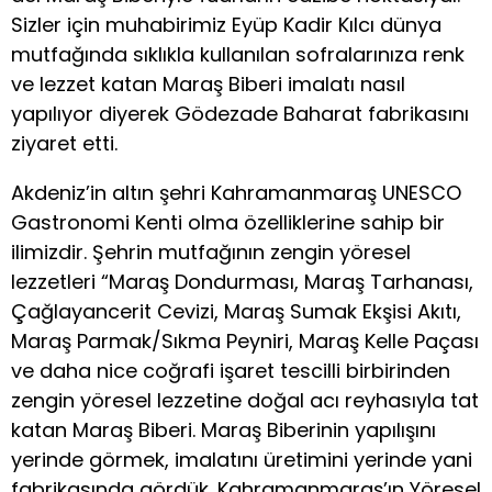
Sizler için muhabirimiz Eyüp Kadir Kılcı dünya
mutfağında sıklıkla kullanılan sofralarınıza renk
ve lezzet katan Maraş Biberi imalatı nasıl
yapılıyor diyerek Gödezade Baharat fabrikasını
ziyaret etti.
Akdeniz’in altın şehri Kahramanmaraş UNESCO
Gastronomi Kenti olma özelliklerine sahip bir
ilimizdir. Şehrin mutfağının zengin yöresel
lezzetleri “Maraş Dondurması, Maraş Tarhanası,
Çağlayancerit Cevizi, Maraş Sumak Ekşisi Akıtı,
Maraş Parmak/Sıkma Peyniri, Maraş Kelle Paçası
ve daha nice coğrafi işaret tescilli birbirinden
zengin yöresel lezzetine doğal acı reyhasıyla tat
katan Maraş Biberi. Maraş Biberinin yapılışını
yerinde görmek, imalatını üretimini yerinde yani
fabrikasında gördük. Kahramanmaraş’ın Yöresel