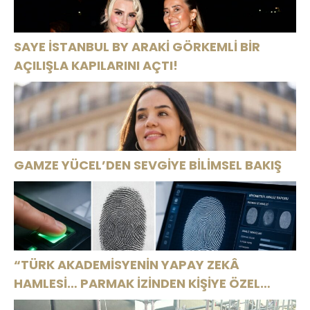
SAYE İSTANBUL BY ARAKİ GÖRKEMLİ BİR
AÇILIŞLA KAPILARINI AÇTI!
GAMZE YÜCEL’DEN SEVGİYE BİLİMSEL BAKIŞ
“TÜRK AKADEMİSYENİN YAPAY ZEKÂ
HAMLESİ… PARMAK İZİNDEN KİŞİYE ÖZEL
ANALİZ”