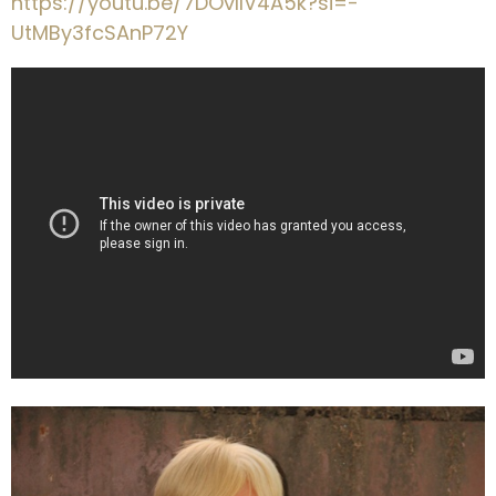
https://youtu.be/7DOvllV4A5k?si=-
UtMBy3fcSAnP72Y