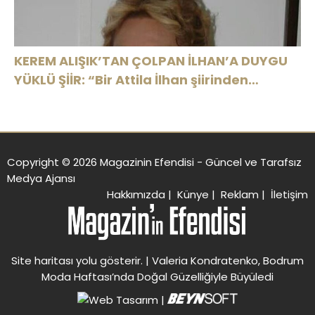
KEREM ALIŞIK’TAN ÇOLPAN İLHAN’A DUYGU
YÜKLÜ ŞİİR: “Bir Attila İlhan şiirinden
çıkmıştı sanki”
Copyright © 2026 Magazinin Efendisi - Güncel ve Tarafsız
Medya Ajansı
Hakkımızda
|
Künye
|
Reklam
|
İletişim
Site haritası
yolu gösterir. |
Valeria Kondratenko, Bodrum
Moda Haftası’nda Doğal Güzelliğiyle Büyüledi
|