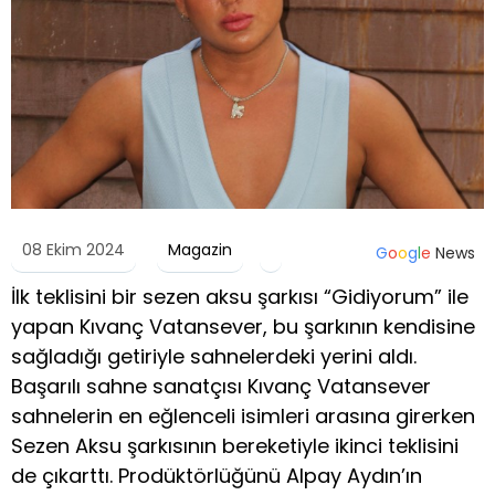
08 Ekim 2024
Magazin
G
o
o
g
l
e
News
İlk teklisini bir sezen aksu şarkısı “Gidiyorum” ile
yapan Kıvanç Vatansever, bu şarkının kendisine
sağladığı getiriyle sahnelerdeki yerini aldı.
Başarılı sahne sanatçısı Kıvanç Vatansever
sahnelerin en eğlenceli isimleri arasına girerken
Sezen Aksu şarkısının bereketiyle ikinci teklisini
de çıkarttı. Prodüktörlüğünü Alpay Aydın’ın