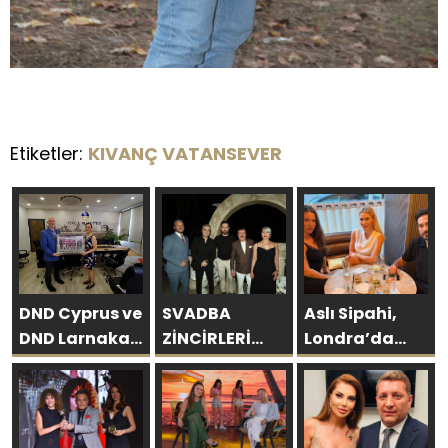
Etiketler:
KIVANÇ VATANSEVER
DND Cyprus ve
SVADBA
Aslı Sipahi,
DND Larnaka
ZİNCİRLERİ
Londra’da
Gençler Birliği,
SAHİBİ SEMİH
Dostlarıyla
Başarılı
HOT
Hasret
Sezonun
YAŞGÜNÜNÜ
Giderdi
Ardından
SANAT VE