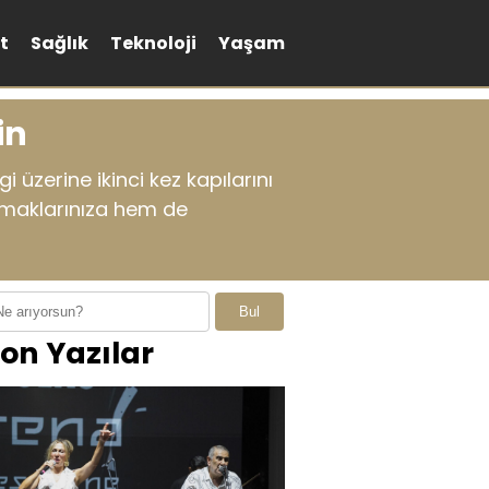
t
Sağlık
Teknoloji
Yaşam
in
 üzerine ikinci kez kapılarını
damaklarınıza hem de
Bul
on Yazılar