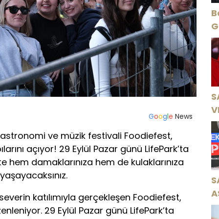
B
Gece Öz
B
S
V
G
o
o
g
l
e
News
Ö
gastronomi ve müzik festivali Foodiefest,
K
pılarını açıyor! 29 Eylül Pazar günü LifePark’ta
kte hem damaklarınıza hem de kulaklarınıza
yaşayacaksınız.
S
A
severin katılımıyla gerçekleşen Foodiefest,
N
zenleniyor. 29 Eylül Pazar günü LifePark’ta