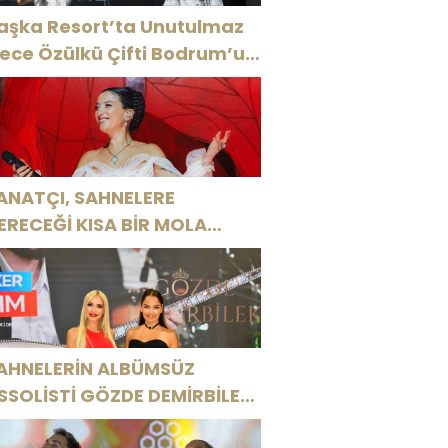
aşka Resort’ta Unutulmaz
ülkü Çifti Bodrum’u
üyüledi
ANATÇI, SAHNELERE
ERECEĞİ KISA BİR MOLA
NCESİ 13 AĞUSTOS’TA SON
EZ HARBİYE’DE OLACAK!
AHNELERİN ALBÜMSÜZ
SSOLİSTİ GÖZDE DEMİRBİLEK,
R1 MAGAZİN’DE: “SON