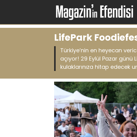
LifePark Foodiefe
Türkiye’nin en heyecan verici
açıyor! 29 Eylül Pazar günü 
kulaklarınıza hitap edecek 