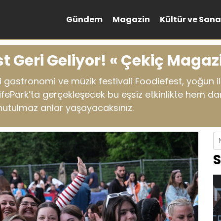
Gündem
Magazin
Kültür ve Sana
st Geri Geliyor! « Çekiç Magaz
 gastronomi ve müzik festivali Foodiefest, yoğun ilgi
LifePark’ta gerçekleşecek bu eşsiz etkinlikte hem 
unutulmaz anlar yaşayacaksınız.
S