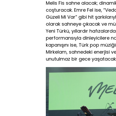
Melis Fis sahne alacak; dinamik
coşturacak. Emre Fel ise, “Ve
Güzeli Mi Var” gibi hit şarkılar
olarak sahneye çıkacak ve müz
Yeni Türkü, yıllardır hafızalard
performansıyla dinleyicilere no
kapanışını ise, Türk pop müziğ
Mirkelam, sahnedeki enerjisi ve 
unutulmaz bir gece yaşatacak