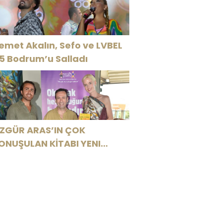
SSOLİST OLARAK VAR
LACAĞIM!”
emet Akalın, Sefo ve LVBEL
5 Bodrum’u Salladı
ZGÜR ARAS’IN ÇOK
ONUŞULAN KİTABI YENI
ASKISINI TITANIC LUXURY
OLLECTION BODRUM’DA
UTLADI