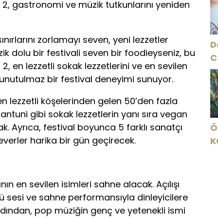
A
 2, gastronomi ve müzik tutkunlarını yeniden
O
nırlarını zorlamayı seven, yeni lezzetler
D
 dolu bir festivali seven bir foodieyseniz, bu
C
2, en lezzetli sokak lezzetlerini ve en sevilen
 unutulmaz bir festival deneyimi sunuyor.
n lezzetli köşelerinden gelen 50’den fazla
ntuni gibi sokak lezzetlerin yanı sıra vegan
ak. Ayrıca, festival boyunca 5 farklı sanatçı
Ö
verler harika bir gün geçirecek.
K
B
C
K
ın en sevilen isimleri sahne alacak. Açılışı
 sesi ve sahne performansıyla dinleyicilere
dından, pop müziğin genç ve yetenekli ismi