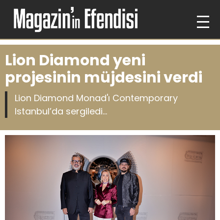
Lion Diamond yeni
projesinin müjdesini verdi
Lion Diamond Monad'ı Contemporary
Istanbul’da sergiledi...