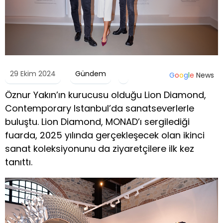
29 Ekim 2024
Gündem
G
o
o
g
l
e
News
Öznur Yakın’ın kurucusu olduğu Lion Diamond,
Contemporary Istanbul’da sanatseverlerle
buluştu. Lion Diamond, MONAD’ı sergilediği
fuarda, 2025 yılında gerçekleşecek olan ikinci
sanat koleksiyonunu da ziyaretçilere ilk kez
tanıttı.