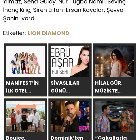
Yılmaz, Sena Gülay, Nur Tuğba Namlı, Sevinç
İnanç Kılıç, Siren Ertan-Ersan Kayalar, Şevval
Şahin vardı.
Etiketler:
LION DIAMOND
MANİFEST’İN
SİVASLILAR
HİLAL GÜR,
İLK OTEL
GÜNÜ
MÜZİKTE
KONSERİ 7
KUTLAMALARINDA
YARAYI
AĞUSTOS’TA
EBRU YAŞAR
SAKLAYAMAZSIN
ANTALYA’DA
RÜZGARI
ESECEK!
Boujee,
Dominik’ten
“Çakallarla