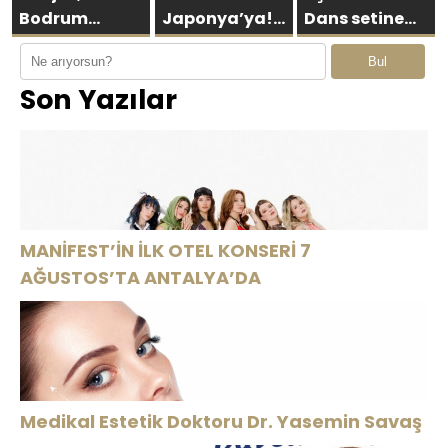
Bodrum
Japonya’ya!
Dans setine
Asarlık’ta Gün
Bremen’in
yıllardır aynı
Bul
Batımının En
“ÇITLAT”ı 30’a
heyecanla
Son Yazılar
Şık Adresi
yakın ülkede!
gidiyorum”
Oldu
MANİFEST’İN İLK OTEL KONSERİ 7
AĞUSTOS’TA ANTALYA’DA
Medikal Estetik Doktoru Dr. Yasemin Savaş