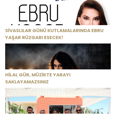
SİVASLILAR GÜNÜ KUTLAMALARINDA EBRU
YAŞAR RÜZGARI ESECEK!
HİLAL GÜR, MÜZİKTE YARAYI
SAKLAYAMAZSINIZ