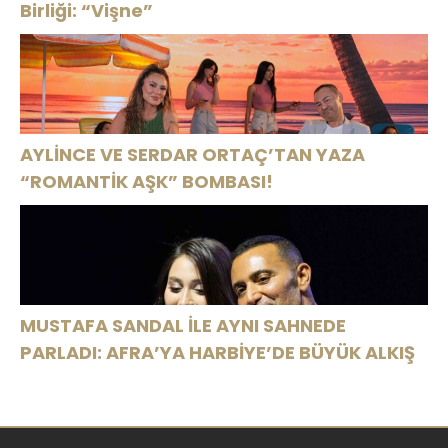
Birliği: “Vişne”
AYLİNCE VE SERDAR ORTAÇ’TAN YAZA
“ROMANTİK AŞK” BOMBASI!
MUSTAFA SANDAL İLE AYNI SAHNEDE
PARLADI: AFRA’YA HARBİYE’DE BÜYÜK ALKIŞ