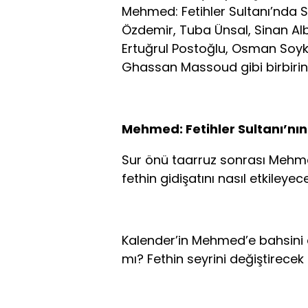
Mehmed: Fetihler Sultanı’nda 
Özdemir, Tuba Ünsal, Sinan Al
Ertuğrul Postoğlu, Osman Soy
Ghassan Massoud gibi birbirinde
Mehmed: Fetihler Sultanı’nın
Sur önü taarruz sonrası Mehme
fethin gidişatını nasıl etkileyec
Kalender’in Mehmed’e bahsini aç
mı? Fethin seyrini değiştirecek