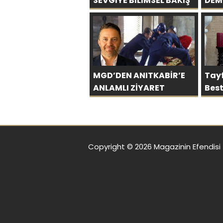
SEVGİYE BİLİMSEL BAKIŞ
DEM
BİN
MGD’DEN ANITKABİR’E
Tay
ANLAMLI ZİYARET
Bes
hede
ula
Copyright © 2026 Magazinin Efendisi