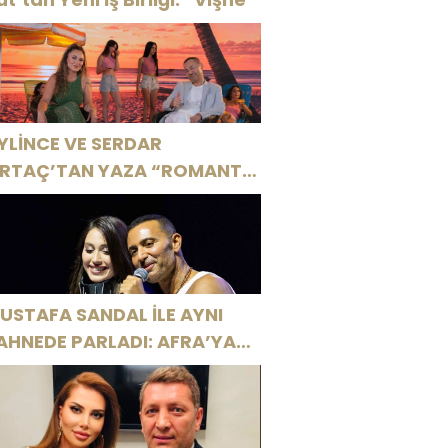
YLİNCE VE SERDAR
RTAÇ’TAN YAZA “ROMANTİK
ŞK” BOMBASI!
USTAFA SANDAL İLE AYNI
AHNEDE PARLADI: AFRA’YA
ARBİYE’DE BÜYÜK ALKIŞ