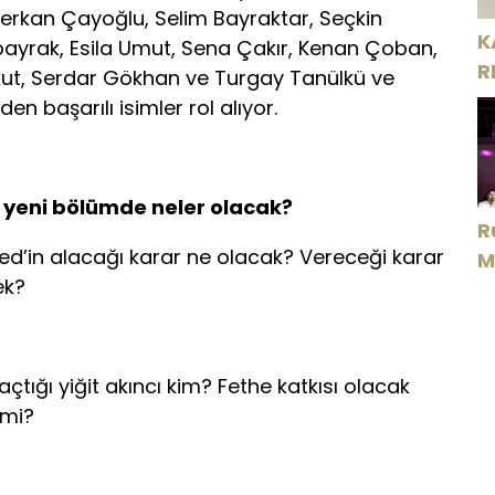
Serkan Çayoğlu, Selim Bayraktar, Seçkin
K
bayrak, Esila Umut, Sena Çakır, Kenan Çoban,
R
kut, Serdar Gökhan ve Turgay Tanülkü ve
n başarılı isimler rol alıyor.
 yeni
bölümde neler olacak?
R
d’in alacağı karar ne olacak? Vereceği karar
M
ek?
D
tığı yiğit akıncı kim? Fethe katkısı olacak
 mi?