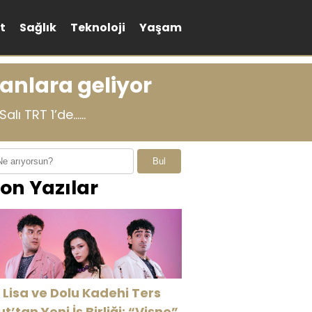
t
Sağlık
Teknoloji
Yaşam
anlara geliyor
lı TRT 1’de…...
Bul
on Yazılar
 Lisa ve Dolu Kadehi Ters
ut’tan Yeni İş Birliği: “Vişne”