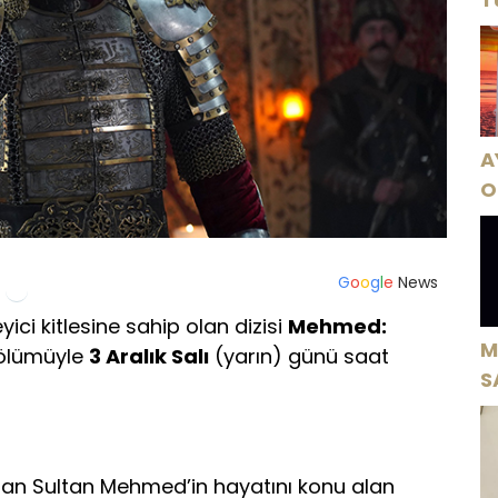
A
O
A
G
o
o
g
l
e
News
yici kitlesine sahip olan dizisi
Mehmed:
M
bölümüyle
3 Aralık Salı
(yarın) günü saat
S
H
dan Sultan Mehmed’in hayatını konu alan