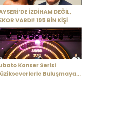
AYSERİ’DE İZDİHAM DEĞİL,
EKOR VARDI! 195 BİN KİŞİ
ubato Konser Serisi
üzikseverlerle Buluşmaya
evam Ediyor