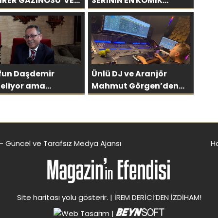
İRER GAZİNOSU VE
SERİNİN EN KOMİK
LERCE KAHKAHA
FİLMLERİNDEN BİRİ
OLUYOR”
fun Daşdemir
Ünlü DJ ve Aranjör
teliyor ama
Mahmut Görgen’den
flerine
Yeni Uluslararası Tekli:
ştıramıyor
“Feel So High”
 - Güncel ve Tarafsız Medya Ajansı
H
Site haritası
yolu gösterir. |
İREM DERİCİ’DEN İZDİHAM!
|