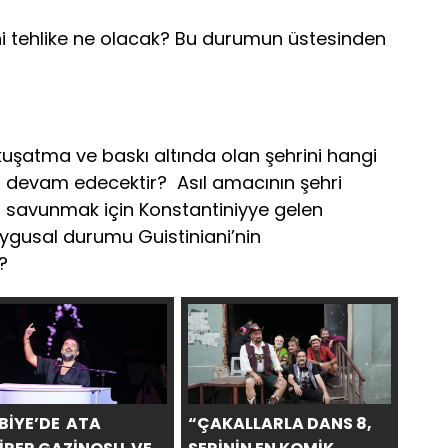
ni tehlike ne olacak? Bu durumun üstesinden
 kuşatma ve baskı altında olan şehrini hangi
devam edecektir? Asıl amacının şehri
 savunmak için Konstantiniyye gelen
uygusal durumu Guistiniani’nin
?
BİYE’DE ATA
“ÇAKALLARLA DANS 8,