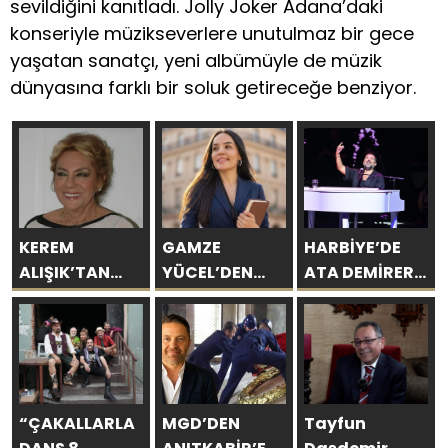
sevildiğini kanıtladı. Jolly Joker Adana’daki
konseriyle müzikseverlere unutulmaz bir gece
yaşatan sanatçı, yeni albümüyle de müzik
dünyasına farklı bir soluk getireceğe benziyor.
KEREM
GAMZE
HARBİYE’DE
ALIŞIK’TAN
YÜCEL’DEN
ATA DEMİRER
ÇOLPAN
SEVGİYE
GAZİNOSU VE
İLHAN’A
BİLİMSEL BAKIŞ
BİNLERCE
DUYGU YÜKLÜ
KAHKAHA
ŞİİR: “Bir Attila
İlhan şiirinden
çıkmıştı
“ÇAKALLARLA
MGD’DEN
Tayfun
sanki”