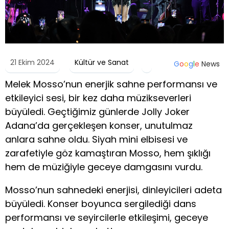
21 Ekim 2024
Kültür ve Sanat
G
o
o
g
l
e
News
Melek Mosso’nun enerjik sahne performansı ve
etkileyici sesi, bir kez daha müzikseverleri
büyüledi. Geçtiğimiz günlerde Jolly Joker
Adana’da gerçekleşen konser, unutulmaz
anlara sahne oldu. Siyah mini elbisesi ve
zarafetiyle göz kamaştıran Mosso, hem şıklığı
hem de müziğiyle geceye damgasını vurdu.
Mosso’nun sahnedeki enerjisi, dinleyicileri adeta
büyüledi. Konser boyunca sergilediği dans
performansı ve seyircilerle etkileşimi, geceye