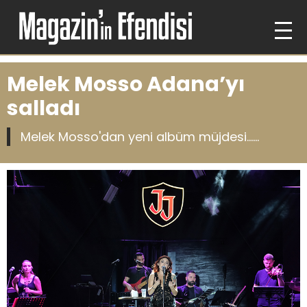
Melek Mosso Adana’yı
salladı
Melek Mosso'dan yeni albüm müjdesi......