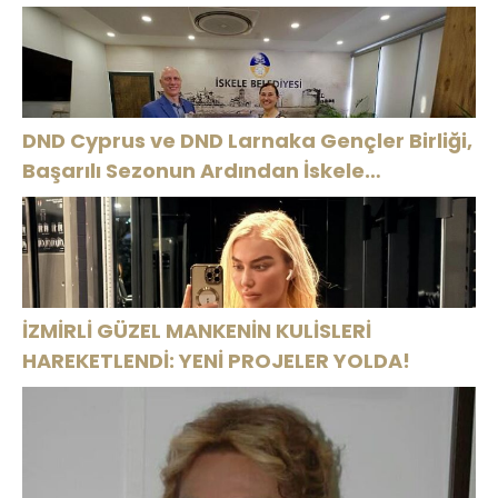
DND Cyprus ve DND Larnaka Gençler Birliği,
Başarılı Sezonun Ardından İskele
Belediyesi’nde Bir Araya Geldi
İZMİRLİ GÜZEL MANKENİN KULİSLERİ
HAREKETLENDİ: YENİ PROJELER YOLDA!