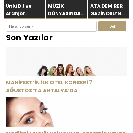
Ünlü DJ ve
MÜZİK
ATA DEMİRER
Aranjör
DÜNYASINDA
GAZİNOSU’NA
Mahmut
DEVRİM:
ALTINOLUK’TA
Bul
Görgen’den
TARİHİN İLK
BİNLERCE
Son Yazılar
Yeni
YAPAY ZEKÂ
SEYİRCİDEN
Uluslararası
ÖDÜL
AYAKTA ALKIŞ
Tekli: “Feel So
TÖRENİNE
High”
NUMBER1
İMZASI!
MANİFEST’İN İLK OTEL KONSERİ 7
AĞUSTOS’TA ANTALYA’DA