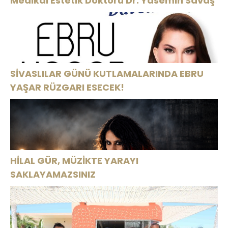
Medikal Estetik Doktoru Dr. Yasemin Savaş
SİVASLILAR GÜNÜ KUTLAMALARINDA EBRU
YAŞAR RÜZGARI ESECEK!
HİLAL GÜR, MÜZİKTE YARAYI
SAKLAYAMAZSINIZ