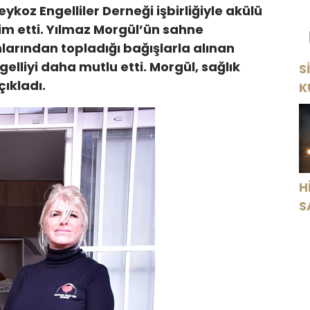
ykoz Engelliler Derneği işbirliğiyle akülü
lim etti. Yılmaz Morgül’ün sahne
larından topladığı bağışlarla alınan
gelliyi daha mutlu etti. Morgül, sağlık
S
çıkladı.
K
Y
H
S