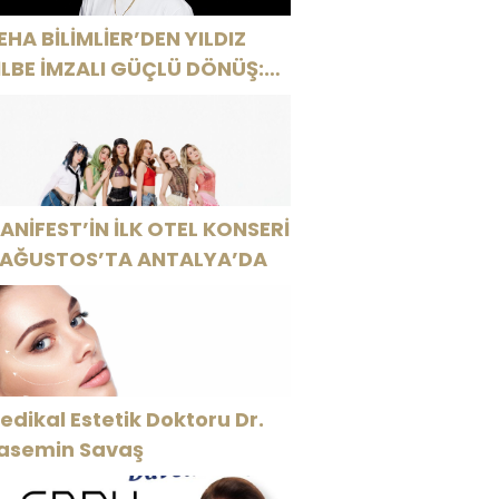
EHA BİLİMLİER’DEN YILDIZ
İLBE İMZALI GÜÇLÜ DÖNÜŞ:
AŞKSIZ PRENS”
ANİFEST’İN İLK OTEL KONSERİ
 AĞUSTOS’TA ANTALYA’DA
edikal Estetik Doktoru Dr.
asemin Savaş