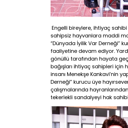
Engelli bireylere, ihtiyaç sahi
sahipsiz hayvanlara maddi ma
“Dünyada İyilik Var Derneği” kur
faaliyetine devam ediyor. Yardı
gönüllü tarafından hayata geçir
bağışları ihtiyaç sahipleri için
insanı Menekşe Kankavi’nin yapt
Derneği” kurucu üye hayırseve
çalışmalarında hayranlarından 
tekerlekli sandalyeyi hak sahibi