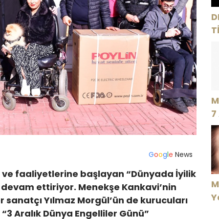
D
T
“
M
7
G
o
o
g
l
e
News
ve faaliyetlerine başlayan “Dünyada İyilik
M
ni devam ettiriyor. Menekşe Kankavi’nin
Y
r sanatçı Yılmaz Morgül’ün de kurucuları
“3 Aralık Dünya Engelliler Günü”