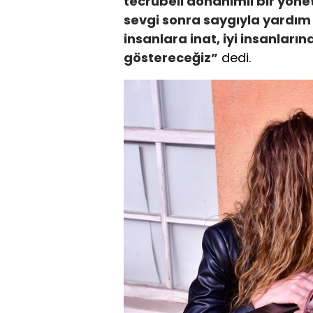
tecrübeli donanımlı bir yöne
sevgi sonra saygıyla yardım
insanlara inat, iyi insanlar
göstereceğiz”
dedi.