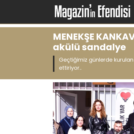
MENEKŞE KANKAVİ“
akülü sandalye
Geçtiğimiz günlerde kurulan v
ettiriyor..