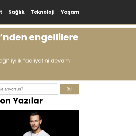
t
Sağlık
Teknoloji
Yaşam
nden engellilere
i” iyilik faaliyetini devam
Bul
on Yazılar