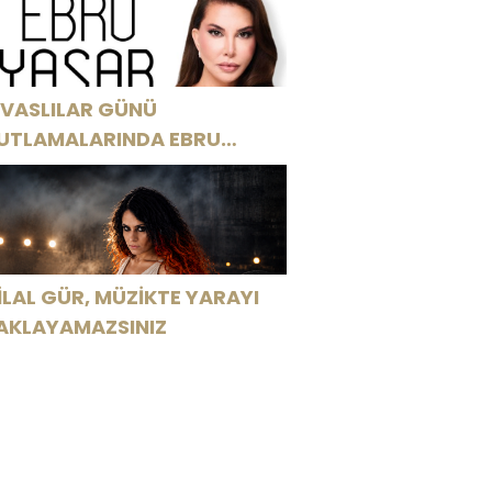
İVASLILAR GÜNÜ
UTLAMALARINDA EBRU
AŞAR RÜZGARI ESECEK!
İLAL GÜR, MÜZİKTE YARAYI
AKLAYAMAZSINIZ