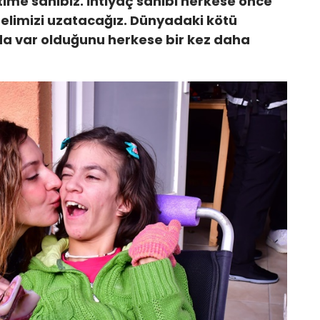
time sahibiz. İhtiyaç sahibi herkese önce
 elimizi uzatacağız. Dünyadaki kötü
ında var olduğunu herkese bir kez daha