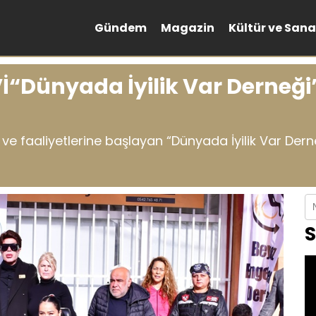
Gündem
Magazin
Kültür ve Sana
Dünyada İyilik Var Derneği”
e faaliyetlerine başlayan “Dünyada İyilik Var Derneğ
S