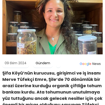
09 Ekim 2024
Gündem
G
o
o
g
l
e
News
Şifa Köyü’nün kurucusu, girişimci ve iş insanı
Merve Tüfekçi Emre, Şile’de 70 dönümlük bir
arazi üzerine kurduğu organik çiftliğe tohum
bankası kurdu. Ata tohumunun unutulmaya
yüz tuttuğunu ancak gelecek nesiller için çok
önemli bir miras olduğunu savunan Tüfekçi,