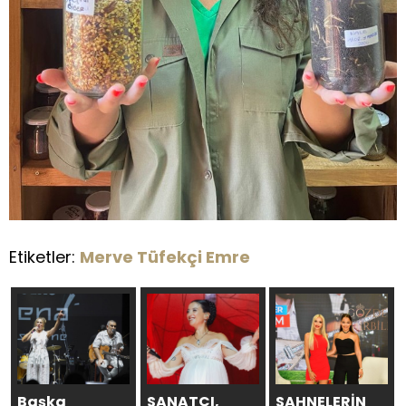
Etiketler:
Merve Tüfekçi Emre
Başka
SANATÇI,
SAHNELERİN