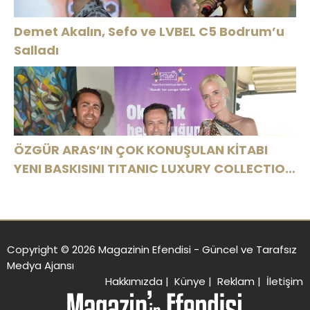
Demet Akalın, Sefo ve LVBEL C5 Bodrum’u
Salladı
ÖZGÜR ARAS’IN ÇOK KONUŞULAN KİTABI
YENI BASKISINI TITANIC LUXURY COLLECTION
BODRUM’DA KUTLADI
Copyright © 2026 Magazinin Efendisi - Güncel ve Tarafsız
Medya Ajansı
Hakkımızda
|
Künye
|
Reklam
|
İletişim