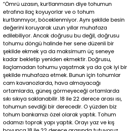
“Ömrü uzasın, kurtlanmasın diye tohumun
etrafına ilaç koyuyorlar ve o tohum
kurtlanmıyor, böceklenmiyor. Aynı şekilde besin
değerini koruyarak uzun yıllar muhafaza
edilebiliyor. Ancak doğrusu bu değil, doğrusu
tohumu döngü halinde her sene düzenli bir
şekilde ekmek ya da maksimum üç seneye
kadar bekletip yeniden ekmektir. Doğrusu,
ilaçlamadan tohumu yaşatmak ya da çok iyi bir
şekilde muhafaza etmek. Bunun için tohumlar
cam kavanozlarda, hava almayacağı
ortamlarda, güneş görmeyeceği ortamlarda
sıkı sıkıya saklanabilir. 18 ile 22 derece arası ısı,
tohumun sevdiği bir derecedir. O yüzden biz
tohum bankamızı özel olarak yaptık. Tohum
odamızı toprak yapı yaptık. Orayı yaz ve kış
boyunca 18 ile 22 derece arasında tutuyoruz.