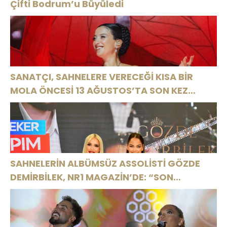
Çifti Bodrum’u Büyüledi
SANATÇI, SAHNELERE VERECEĞİ KISA BİR
MOLA ÖNCESİ 13 AĞUSTOS’TA SON KEZ
HARBİYE’DE OLACAK!
SAHNELERİN ALBÜMSÜZ ASSOLİSTİ GÖZDE
DEMİRBİLEK, NR1 MAGAZİN’DE: “SON
ASSOLİST OLARAK VAR OLACAĞIM!”