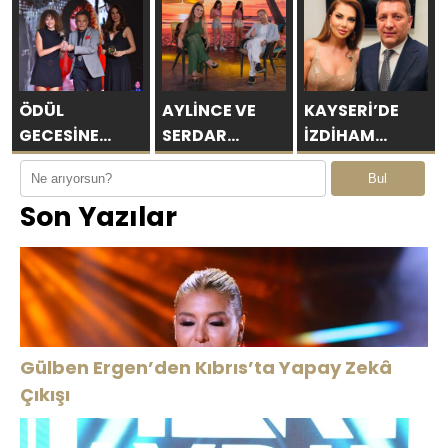
Başarılı
HOT
Hasret
Sezonun
YAŞGÜNÜNÜ
Giderdi
Ardından
SANAT VE
İskele
CEMİYET
Belediyesi’nde
DÜNYASININ
ÖDÜL
AYLİNCE VE
KAYSERİ’DE
Bir Araya
ÜNLÜ
GECESİNE
SERDAR
İZDİHAM
Geldi
İSİMLERİYLE
AYDIN
ORTAÇ’TAN
DEĞİL, REKOR
Bul
KUTLADI!
ESKİKÖY
YAZA
VARDI! 195 BİN
Son Yazılar
DAMGASI!
“ROMANTİK
KİŞİ
AŞK”
BOMBASI!
Gülben Ergen’den Kıbrıs’ta Yapay Zekâ
Çıkışı