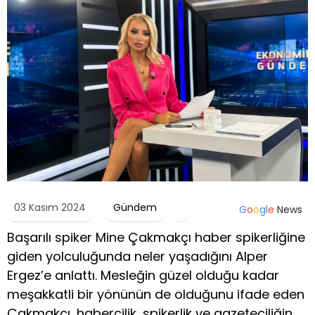
03 Kasım 2024
Gündem
G
o
o
g
l
e
News
Başarılı spiker Mine Çakmakçı haber spikerliğine
giden yolculuğunda neler yaşadığını Alper
Ergez’e anlattı. Mesleğin güzel olduğu kadar
meşakkatli bir yönünün de olduğunu ifade eden
Çakmakçı, habercilik, spikerlik ve gazeteciliğin