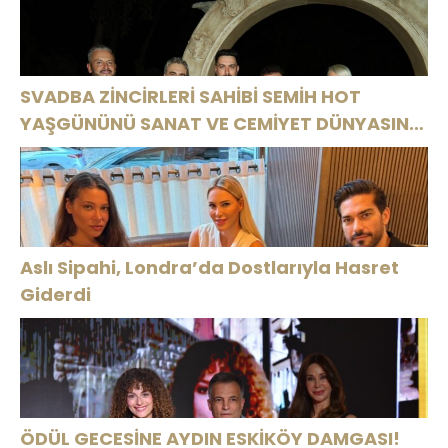
HARBİYE’DE
“SON
OLACAK!
ASSOLİST
OLARAK VAR
OLACAĞIM!”
SVADBA ZİNCİRLERİ SAHİBİ SEMİH HOT
YAŞGÜNÜNÜ SANAT VE CEMİYET DÜNYASININ
ÜNLÜ İSİMLERİYLE KUTLADI!
Aslı Sipahi, Londra’da Dostlarıyla Hasret
Giderdi
ÖDÜL GECESİNE AYDIN ESKİKÖY DAMGASI!