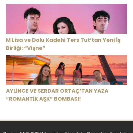
M Lisa ve Dolu Kadehi Ters Tut’tan Yeni İş
Birliği: “Vişne”
AYLİNCE VE SERDAR ORTAÇ’TAN YAZA
“ROMANTİK AŞK” BOMBASI!