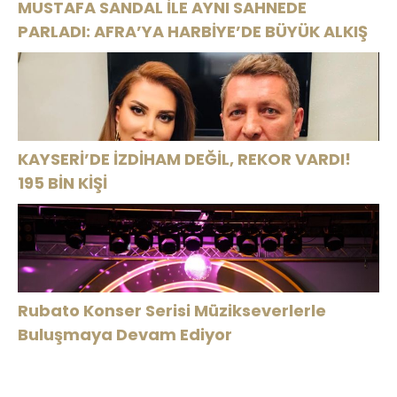
MUSTAFA SANDAL İLE AYNI SAHNEDE
PARLADI: AFRA’YA HARBİYE’DE BÜYÜK ALKIŞ
KAYSERİ’DE İZDİHAM DEĞİL, REKOR VARDI!
195 BİN KİŞİ
Rubato Konser Serisi Müzikseverlerle
Buluşmaya Devam Ediyor