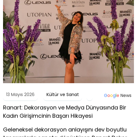
13 Mayıs 2026
Kültür ve Sanat
G
o
o
g
l
e
News
Ranart: Dekorasyon ve Medya Dünyasında Bir
Kadın Girişimcinin Başarı Hikayesi
Geleneksel dekorasyon anlayışını dev boyutlu