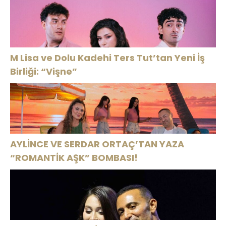
Tekli: “Feel So
High”
M Lisa ve Dolu Kadehi Ters Tut’tan Yeni İş
Birliği: “Vişne”
AYLİNCE VE SERDAR ORTAÇ’TAN YAZA
“ROMANTİK AŞK” BOMBASI!